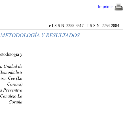
Imprimir
e I.S.S.N. 2255-3517 - I.S.S.N. 2254-2884
. METODOLOGÍA Y RESULTADOS
Metodología y
a. Unidad de
Hemodiálisis
ira. Cee (La
Coruña)
a Preventiva
 Canalejo La
Coruña