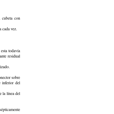
a cubeta con
a cada vez.
esta todavía
nte residual
lizado.
onector sobre
inferior del
e la línea del
asépticamente