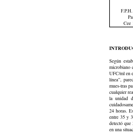
F.P.H.
Pa
Cee 
INTRODU
Según esta
microbiano 
UFC/ml en el
línea”, par
mues-tras pa
cualquier re
la unidad d
cuidadosame
24 horas. Es
entre 35 y 3
detectó que 
en una situa