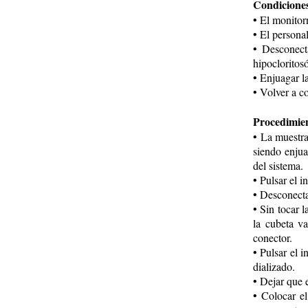
Condiciones
• El monitor
• El persona
• Desconect
hipoclorito
• Enjuagar l
• Volver a co
Procedimie
• La muestr
siendo enjua
del sistema.
• Pulsar el i
• Desconecta
• Sin tocar l
la cubeta va
conector.
• Pulsar el i
dializado.
• Dejar que 
• Colocar el