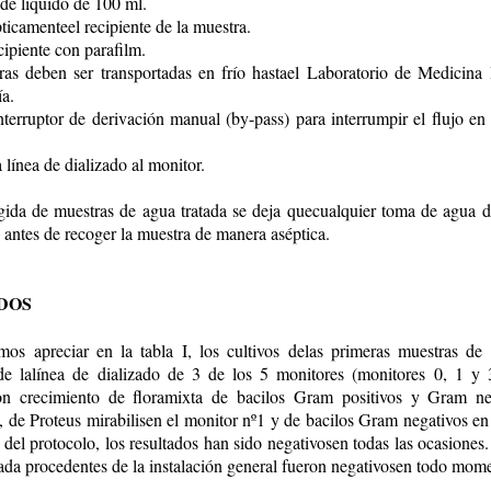
de líquido de 100 ml.
pticamenteel recipiente de la muestra.
ecipiente con parafilm.
ras deben ser transportadas en frío hastael Laboratorio de Medicina 
a.
interruptor de derivación manual (by-pass) para interrumpir el flujo en 
 línea de dializado al monitor.
gida de muestras de agua tratada se deja quecualquier toma de agua d
 antes de recoger la muestra de manera aséptica.
DOS
s apreciar en la tabla I, los cultivos delas primeras muestras de 
de lalínea de dializado de 3 de los 5 monitores (monitores 0, 1 y 3
con crecimiento de floramixta de bacilos Gram positivos y Gram ne
, de Proteus mirabilisen el monitor nº1 y de bacilos Gram negativos en 
n del protocolo, los resultados han sido negativosen todas las ocasiones.
tada procedentes de la instalación general fueron negativosen todo mom