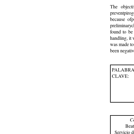
The objecti
preventpirog
because ofp
preliminaryc
found to be 
handling, it 
was made to 
been negativ
PALABR
CLAVE:
C
Beat
Servicio 