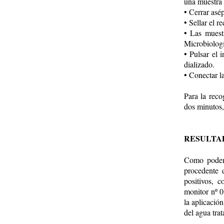
una muestra 
• Cerrar asé
• Sellar el r
• Las muest
Microbiologí
• Pulsar el 
dializado.
• Conectar la
Para la reco
dos minutos,
RESULTA
Como podemo
procedente 
positivos, 
monitor nº 0
la aplicació
del agua tra