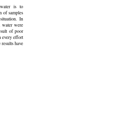
 water is to
on of samples
ituation. In
ed water were
esult of poor
 every effort
 results have