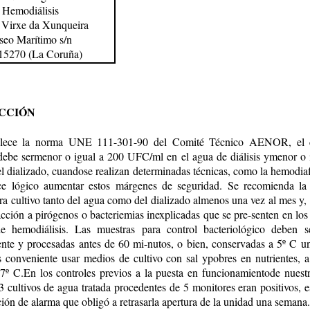
Hemodiálisis
 Virxe da Xunqueira
seo Marítimo s/n
15270 (La Coruña)
CCIÓN
blece la norma UNE 111-301-90 del Comité Técnico AENOR, el co
debe sermenor o igual a 200 UFC/ml en el agua de diálisis ymenor o 
 dializado, cuandose realizan determinadas técnicas, como la hemodiaf
ece lógico aumentar estos márgenes de seguridad. Se recomienda la
ra cultivo tanto del agua como del dializado almenos una vez al mes y,
acción a pirógenos o bacteriemias inexplicadas que se pre-senten en los
e hemodiálisis. Las muestras para control bacteriológico deben s
nte y procesadas antes de 60 mi-nutos, o bien, conservadas a 5º C 
 conveniente usar medios de cultivo con sal ypobres en nutrientes, a
7º C.En los controles previos a la puesta en funcionamientode nuestr
3 cultivos de agua tratada procedentes de 5 monitores eran positivos, e
ción de alarma que obligó a retrasarla apertura de la unidad una semana.