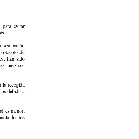
 para evitar
is.
una situación
protocolo de
es, han sido
as muestras,
n la recogida
ados debido a
ral es menor;
incluidos los