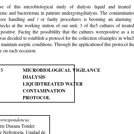
ve of this microbiological study of dialysis liquid and treated
enic and bacteriemia in patients undergoingdialysis. The contaminati
oor handling and / or faulty procedures is beoming an alarming s
hecks at the working station of our unit, 3 of the5 cultures of treat
positive. Facing the possibililty that the cultures werepositive as a r
was decided to establish a protocol for the collection ofsamples in which
maintain aseptic conditions. Through the applicationof this protocol the
e on each occasion.
AS
MICROBIOLOGICAL VIGILANCE
DIALYSIS
LIQUIDTREATED WATER
CONTAMINATION
PROTOCOL
orrespondencia:
riz Durana Tonder
de Nefrología. Unidad de