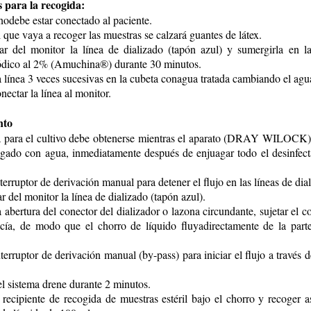
 para la recogida:
nodebe estar conectado al paciente.
l que vaya a recoger las muestras se calzará guantes de látex.
ar del monitor la línea de dializado (tapón azul) y sumergirla en l
sódico al 2% (Amuchina®) durante 30 minutos.
a línea 3 veces sucesivas en la cubeta conagua tratada cambiando el agu
nectar la línea al monitor.
nto
a para el cultivo debe obtenerse mientras el aparato (DRAY WILOCK) 
gado con agua, inmediatamente después de enjuagar todo el desinfecta
nterruptor de derivación manual para detener el flujo en las líneas de dia
r del monitor la línea de dializado (tapón azul).
a abertura del conector del dializador o lazona circundante, sujetar el c
cía, de modo que el chorro de líquido fluyadirectamente de la parte 
nterruptor de derivación manual (by-pass) para iniciar el flujo a través d
el sistema drene durante 2 minutos.
 recipiente de recogida de muestras estéril bajo el chorro y recoger 