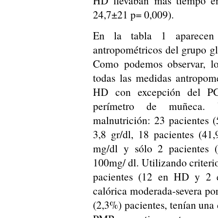
HD llevaban más tiempo en
24,7±21 p= 0,009).
En la tabla 1 aparecen 
antropométricos del grupo g
Como podemos observar, lo
todas las medidas antropomé
HD con excepción del PG
perímetro de muñeca. Ut
malnutrición: 23 pacientes
3,8 gr/dl, 18 pacientes (4
mg/dl y sólo 2 pacientes (
100mg/ dl. Utilizando criteri
pacientes (12 en HD y 2 e
calórica moderada-severa po
(2,3%) pacientes, tenían un