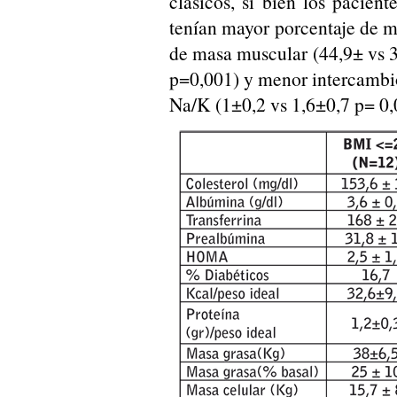
clásicos, si bien los pacien
tenían mayor porcentaje de m
de masa muscular (44,9± vs 
p=0,001) y menor intercambi
Na/K (1±0,2 vs 1,6±0,7 p= 0,