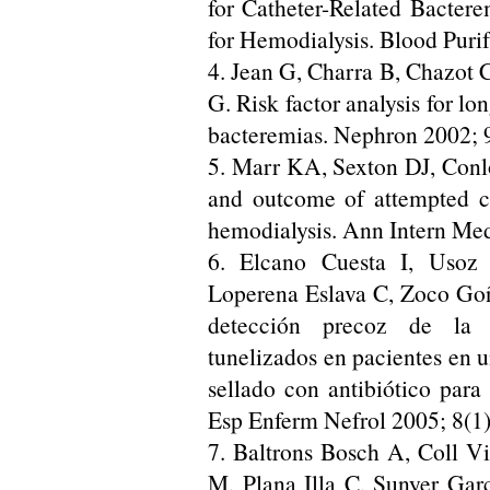
for Catheter-Related Bacter
for Hemodialysis. Blood Purif
4. Jean G, Charra B, Chazot C
G. Risk factor analysis for lo
bacteremias. Nephron 2002; 
5. Marr KA, Sexton DJ, Conlo
and outcome of attempted ca
hemodialysis. Ann Intern Me
6. Elcano Cuesta I, Usoz
Loperena Eslava C, Zoco Goñi
detección precoz de la c
tunelizados en pacientes en u
sellado con antibiótico para
Esp Enferm Nefrol 2005; 8(1)
7. Baltrons Bosch A, Coll V
M, Plana Illa C, Sunyer Gar