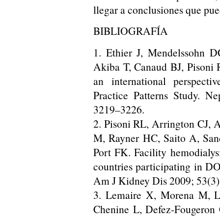
llegar a conclusiones que pue
BIBLIOGRAFÍA
1. Ethier J, Mendelssohn D
Akiba T, Canaud BJ, Pisoni 
an international perspect
Practice Patterns Study. Ne
3219–3226.
2. Pisoni RL, Arrington CJ, 
M, Rayner HC, Saito A, Sand
Port FK. Facility hemodialys
countries participating in DO
Am J Kidney Dis 2009; 53(3)
3. Lemaire X, Morena M, L
Chenine L, Defez-Fougeron C