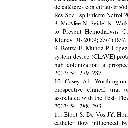
de catéteres con citrato tris
Rev Soc Esp Enferm Nefrol 20
8. McAfee N, Seidel K, Watk
to Prevent Hemodialysis Ca
Kidney Dis 2009; 53(4):B37.
9. Bouza E, Munoz P, Lopez-
system device (CLAVE) protec
hub colonization: a prospec
2003; 54: 279–287.
10. Casey AL, Worthington
prospective clinical trial 
associated with the Posi- Fl
2003; 54: 288–293.
11. Eloot S, De Vos JY, Ho
catheter flow influenced b