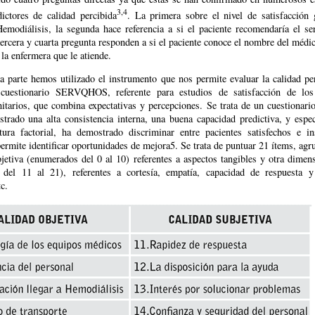
3,4
dictores de calidad percibida
. La primera sobre el nivel de satisfacción 
Hemodiálisis, la segunda hace referencia a si el paciente recomendaría el ser
tercera y cuarta pregunta responden a si el paciente conoce el nombre del médi
la enfermera que le atiende.
a parte hemos utilizado el instrumento que nos permite evaluar la calidad per
l cuestionario SERVQHOS, referente para estudios de satisfacción de los
itarios, que combina expectativas y percepciones. Se trata de un cuestionari
trado una alta consistencia interna, una buena capacidad predictiva, y espe
tura factorial, ha demostrado discriminar entre pacientes satisfechos e in
rmite identificar oportunidades de mejora5. Se trata de puntuar 21 ítems, ag
jetiva (enumerados del 0 al 10) referentes a aspectos tangibles y otra dimens
del 11 al 21), referentes a cortesía, empatía, capacidad de respuesta 
tc.