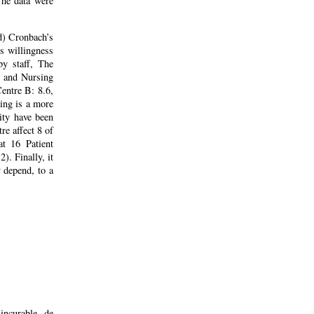
The data were
ed) Cronbach’s
’s willingness
by staff, The
d, and Nursing
Centre B: 8.6,
ting is a more
ity have been
re affect 8 of
at 16 Patient
). Finally, it
y depend, to a
incurable, de