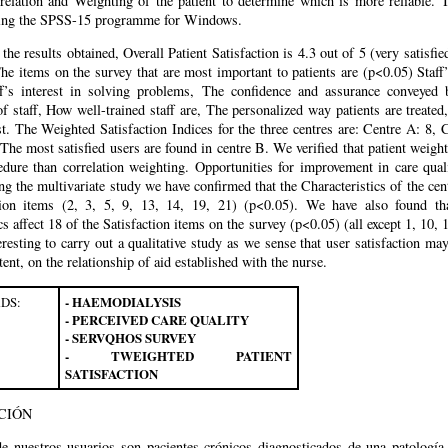
relation and Weighting of the patient to determine which is more reliable. 
sing the SPSS-15 programme for Windows.
the results obtained, Overall Patient Satisfaction is 4.3 out of 5 (very satisfi
he items on the survey that are most important to patients are (p<0.05) Staff
ff’s interest in solving problems, The confidence and assurance conveyed 
of staff, How well-trained staff are, The personalized way patients are treate
est. The Weighted Satisfaction Indices for the three centres are: Centre A: 8, 
The most satisfied users are found in centre B. We verified that patient weigh
cedure than correlation weighting. Opportunities for improvement in care qual
ng the multivariate study we have confirmed that the Characteristics of the cent
tion items (2, 3, 5, 9, 13, 14, 19, 21) (p<0.05). We have also found th
cs affect 18 of the Satisfaction items on the survey (p<0.05) (all except 1, 10, 12
resting to carry out a qualitative study as we sense that user satisfaction ma
xtent, on the relationship of aid established with the nurse.
DS:
- HAEMODIALYSIS
- PERCEIVED CARE QUALITY
- SERVQHOS SURVEY
- TWEIGHTED PATIENT
SATISFACTION
CIÓN
e nuestros usuarios son pacientes crónicos diagnosticados de una patología 