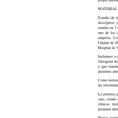
MATERIAL
Estudio de in
descriptivo 
estudio en 3 
uno de los c
empresa. Los
Unidad de Di
Hospital de V
Incluimos a 
Tarragona de
y que reunía
pacientes par
Como instrum
un cuestionar
La primera pa
sexo, estado 
clínicos: ti
permiten dete
Hemos inclui