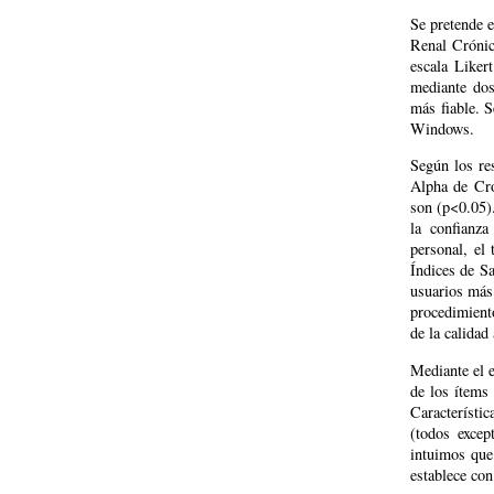
Se pretende e
Renal Crónic
escala Liker
mediante dos
más fiable. S
Windows.
Según los re
Alpha de Cro
son (p<0.05).
la confianza
personal, el 
Índices de Sa
usuarios más 
procedimient
de la calidad 
Mediante el e
de los ítems
Característi
(todos excep
intuimos que 
establece con