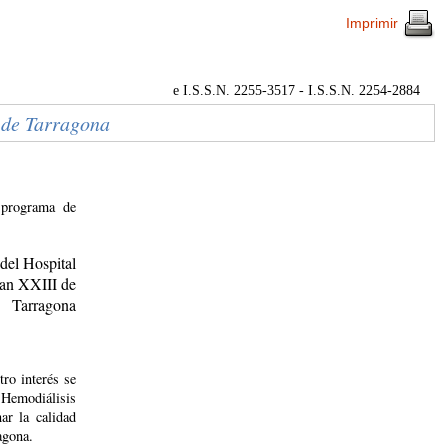
Imprimir
e I.S.S.N. 2255-3517 - I.S.S.N. 2254-2884
s de Tarragona
n programa de
del Hospital
oan XXIII de
Tarragona
tro interés se
e Hemodiálisis
ar la calidad
agona.