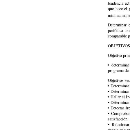
tendencia act
que hace el p
mínimamente 
Determinar e
periódica no
comparable p
OBJETIVOS
Objetivo prin
• determinar
programa de 
Objetivos se
• Determinar 
• Determinar 
• Hallar el Í
• Determinar 
• Detectar ár
• Comprobar 
satisfacción,
• Relacionar
propio pacient