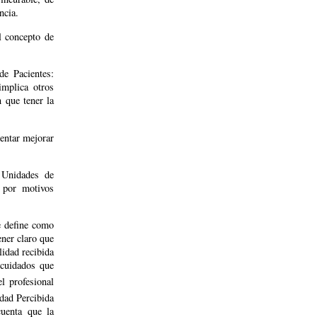
ncia.
l concepto de
de Pacientes:
mplica otros
 que tener la
tentar mejorar
 Unidades de
 por motivos
e define como
ener claro que
idad recibida
 cuidados que
l profesional
dad Percibida
cuenta que la