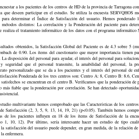
ncuestar a los pacientes de los centros de HD de la provincia de Tarragona con
a que deseen participar en el estudio. Se utiliza la encuesta SERVQHOS mo
t para determinar el Índice de Satisfacción del usuario. Hemos ponderado l
 métodos distintos: La correlación y la Ponderación del paciente para deter
e realiza el tratamiento informático de los datos con el programa informátic
sultados obtenidos, la Satisfacción Global del Paciente es de 4.3 sobre 5 (mu
nbach de 0.90. Los ítems del cuestionario que mayor importancia tienen par
 La disposición del personal para ayudar, el interés del personal para solucio
 y seguridad que el personal transmite, la amabilidad del personal, la pr
trato personalizado que se da a los pacientes y el interés del personal de e
tisfacción Ponderada de los tres centros son: Centro A: 8, Centro B: 8.6, Ce
satisfechos se encuentran en el centro B. Verificamos que la ponderación de 
o más fiable que la ponderación por correlación. Se han detectado oportunida
asistencial.
studio multivariante hemos comprobado que las Características de los centros
 de Satisfacción (2, 3, 5, 9, 13, 14, 19, 21) (p<0.05). También hemos comp
cas de los pacientes influyen en 18 de los ítems de Satisfacción de la encu
to 1, 10, 12). Por último, sería interesante hacer un estudio de tipo cuali
la satisfacción del usuario puede depender, en gran medida, de la relación d
 la enfermera.