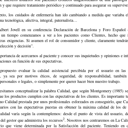
n y que requiere tratamiento periódico y continuado para asegurar su supervive
exto, los cuidados de enfermería han ido cambiando a medida que variaba e
na tecnológica, afectiva, integral, paternalista…
bert Jovell en su conferencia Declaración de Barcelona y Foro Español 
 un tiempo comenzamos a ver a los pacientes como Clientes, hecho que i
tras exigencias. Si asumen el rol de consumidor y cliente, claramente tendrán
elección y decisión”.
portancia de acercarnos al paciente y conocer sus inquietudes y opiniones e in
aciones en función de sus expectativas.
ropuesto evaluar la calidad asistencial percibida por el usuario en las
s, ya sea por motivos éticos, de seguridad, de responsabilidad, también
ersonales o legales, o simplemente por querer hacer bien nuestro trabajo.
cesitamos conceptualizar la palabra Calidad, que según Montgomery (1985) s
ue los productos cumplen con las expectativas de los clientes. Es importante t
mo Calidad prestada por unos profesionales esforzados en conseguirlo, que Cal
arios con las expectativas puestas en obtener la máxima calidad de los de
alidad varía según la contemplemos: desde el punto de vista del usuario, de
2
o del gestor que administra los recursos
. Nosotros nos centraremos en La Cali
io que viene determinada por la Satisfacción del paciente. Teniendo en 