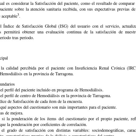
ual es considerar la Satisfacción del paciente, como el resultado de comparar
aciente sobre la atención sanitaria recibida, con sus expectativas previas d
3
aceptable
.
l Índice de Satisfacción Global (ISG) del usuario con el servicio, actuali
s permitirá obtener una evaluación continua de la satisfacción de nuestr
eriodo tras periodo.
cipal
 la calidad percibida por el paciente con Insuficiencia Renal Crónica (IRC
Hemodiálisis en la provincia de Tarragona.
cundarios
el perfil del paciente incluido en programa de Hemodiálisis.
el perfil de centro de Hemodiálisis en la provincia de Tarragona.
ndice de Satisfacción de cada ítem de la encuesta.
qué aspectos del cuestionario son más importantes para el paciente.
eas de mejora.
si la ponderación de los ítems del cuestionario por el propio paciente, ref
 que la ponderación por coeficientes de correlación.
 el grado de satisfacción con distintas variables: sociodemográficas, caract
e, características propias de la diálisis o características del centro.