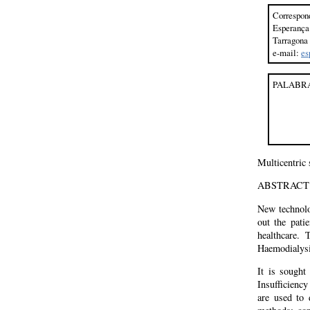
Correspon
Esperança
Tarragona
e-mail:
es
PALABRA
Multicentric 
ABSTRACT
New technolo
out the pati
healthcare.
Haemodialysi
It is sought
Insufficienc
are used to 