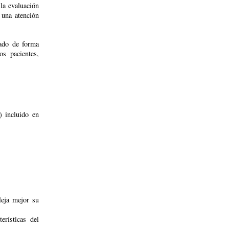
 la evaluación
e una atención
zado de forma
os pacientes,
) incluido en
leja mejor su
erísticas del