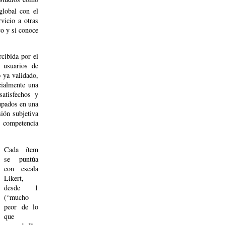
global con el
vicio a otras
co y si conoce
cibida por el
 usuarios de
o ya validado,
cialmente una
satisfechos y
rupados en una
ión subjetiva
y competencia
Cada ítem
se puntúa
con escala
Likert,
desde 1
(“mucho
peor de lo
que