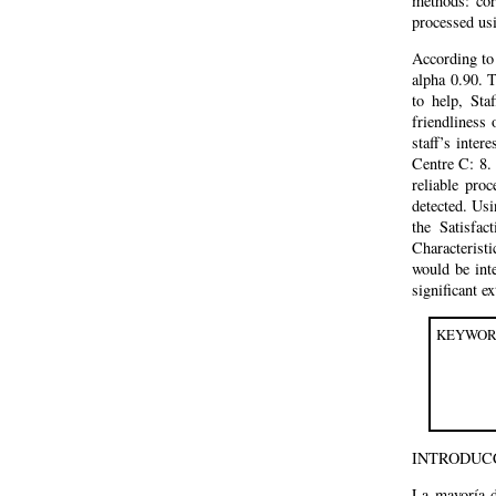
methods: cor
processed u
According to 
alpha 0.90. T
to help, Sta
friendliness 
staff’s inter
Centre C: 8. 
reliable pro
detected. Usi
the Satisfac
Characteristi
would be inte
significant e
KEYWOR
INTRODUC
La mayoría d