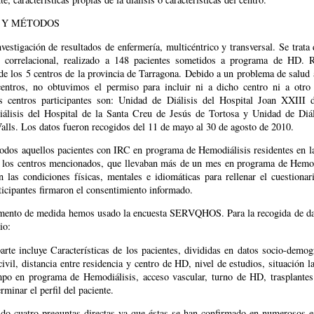
 Y MÉTODOS
vestigación de resultados de enfermería, multicéntrico y transversal. Se trata
y correlacional, realizado a 148 pacientes sometidos a programa de HD. 
de los 5 centros de la provincia de Tarragona. Debido a un problema de salud
entros, no obtuvimos el permiso para incluir ni a dicho centro ni a otr
 centros participantes son: Unidad de Diálisis del Hospital Joan XXIII 
álisis del Hospital de la Santa Creu de Jesús de Tortosa y Unidad de Diál
alls. Los datos fueron recogidos del 11 de mayo al 30 de agosto de 2010.
todos aquellos pacientes con IRC en programa de Hemodiálisis residentes en la
 los centros mencionados, que llevaban más de un mes en programa de Hemo
n las condiciones físicas, mentales e idiomáticas para rellenar el cuestionar
ticipantes firmaron el consentimiento informado.
ento de medida hemos usado la encuesta SERVQHOS. Para la recogida de da
io:
rte incluye Características de los pacientes, divididas en datos socio-demog
civil, distancia entre residencia y centro de HD, nivel de estudios, situación l
empo en programa de Hemodiálisis, acceso vascular, turno de HD, trasplantes
rminar el perfil del paciente.
do cuatro preguntas directas ya que éstas se han confirmado en numerosos 