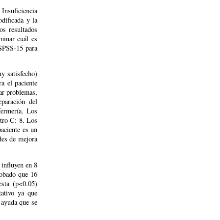
 Insuficiencia
dificada y la
os resultados
minar cuál es
o SPSS-15 para
y satisfecho)
a el paciente
nar problemas,
eparación del
nfermería. Los
ntro C: 8. Los
paciente es un
des de mejora
 influyen en 8
robado que 16
esta (p<0.05)
tativo ya que
e ayuda que se