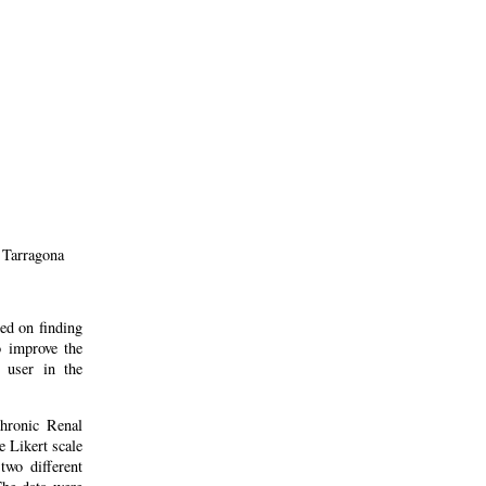
n Tarragona
ed on finding
o improve the
 user in the
Chronic Renal
 Likert scale
two different