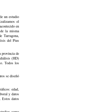
 de un estudio
Realizamos el
 acontecido en
o de la misma
de Tarragona,
isis del Pius
 provincia de
diálisis (HD)
io. Todos los
tos se diseñó
ráficos: edad,
aboral y datos
. Estos datos
estudios como