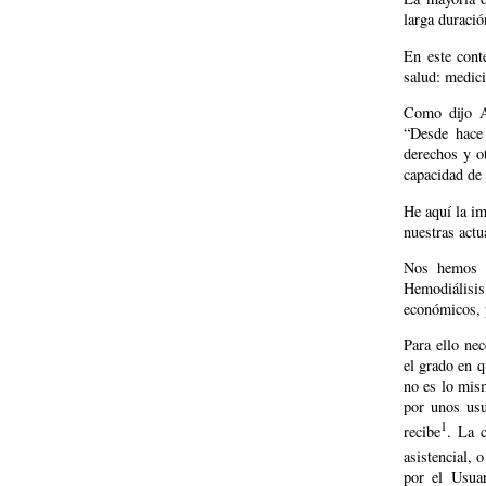
larga duració
En este cont
salud: medici
Como dijo Al
“Desde hace
derechos y o
capacidad de 
He aquí la im
nuestras actu
Nos hemos p
Hemodiálisi
económicos, p
Para ello ne
el grado en q
no es lo mis
por unos usu
1
recibe
. La c
asistencial, 
por el Usuar