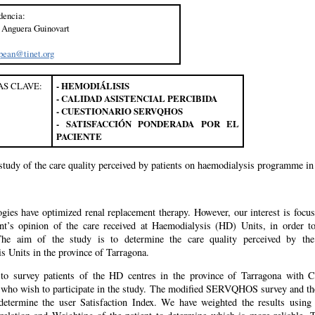
dencia:
 Anguera Guinovart
pean@tinet.org
S CLAVE:
- HEMODIÁLISIS
- CALIDAD ASISTENCIAL PERCIBIDA
- CUESTIONARIO SERVQHOS
- SATISFACCIÓN PONDERADA POR EL
PACIENTE
study of the care quality perceived by patients on haemodialysis programme i
gies have optimized renal replacement therapy. However, our interest is focus
ent’s opinion of the care received at Haemodialysis (HD) Units, in order t
 The aim of the study is to determine the care quality perceived by the
s Units in the province of Tarragona.
 to survey patients of the HD centres in the province of Tarragona with 
y who wish to participate in the study. The modified SERVQHOS survey and the
determine the user Satisfaction Index. We have weighted the results using 