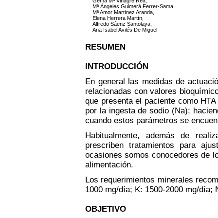
Gema Mª Vinagre Rea,
Mª Ángeles Guimerá Ferrer-Sama,
Mª Amor Martínez Aranda,
Elena Herrera Martín,
Alfredo Sáenz Santolaya,
Ana Isabel Avilés De Miguel
RESUMEN
INTRODUCCIÓN
En general las medidas de actuación
relacionadas con valores bioquímico
que presenta el paciente como HTA 
por la ingesta de sodio (Na); hacie
cuando estos parámetros se encuent
Habitualmente, además de realiz
prescriben tratamientos para aj
ocasiones somos conocedores de lo q
alimentación.
Los requerimientos minerales reco
1000 mg/día; K: 1500-2000 mg/día; N
OBJETIVO