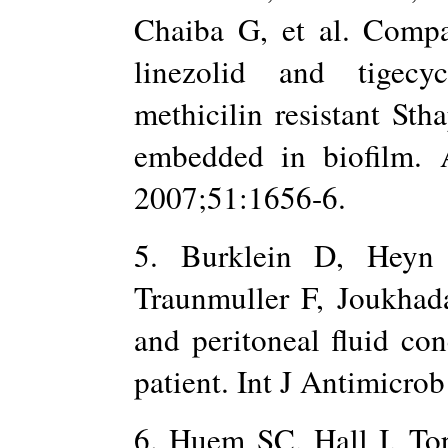
Chaiba G, et al. Compa
linezolid and tigecycl
methicilin resistant Sth
embedded in biofilm. 
2007;51:1656-6.
5. Burklein D, Heyn
Traunmuller F, Joukhada
and peritoneal fluid co
patient. Int J Antimicro
6. Huem SC, Hall I, To