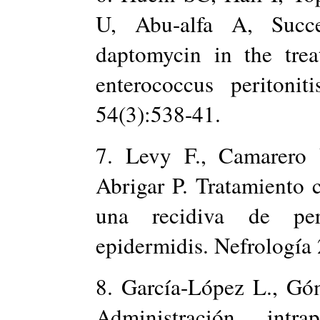
U, Abu-alfa A, Succes
daptomycin in the trea
enterococcus periton
54(3):538-41.
7. Levy F., Camarero 
Abrigar P. Tratamiento 
una recidiva de peri
epidermidis. Nefrología
8. García-López L., Gó
Administración intra