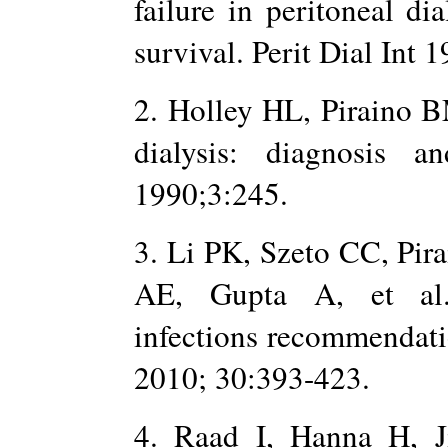
failure in peritoneal di
survival. Perit Dial Int 
2. Holley HL, Piraino B
dialysis: diagnosis 
1990;3:245.
3. Li PK, Szeto CC, Pira
AE, Gupta A, et al. P
infections recommendati
2010; 30:393-423.
4. Raad I, Hanna H, J