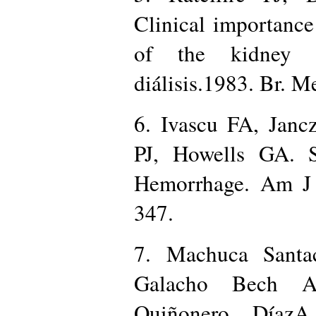
Clinical importance
of the kidney i
diálisis.1983. Br. M
6. Ivascu FA, Janc
PJ, Howells GA. Sp
Hemorrhage. Am J 
347.
7. Machuca Santac
Galacho Bech A
Quiñonero DíazA