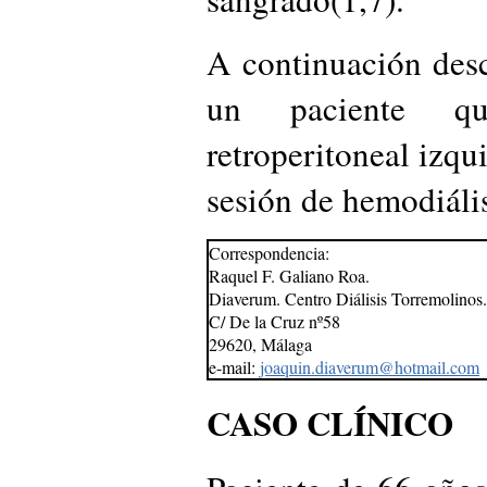
A continuación desc
un paciente qu
retroperitoneal izqu
sesión de hemodiális
Correspondencia:
Raquel F. Galiano Roa.
Diaverum. Centro Diálisis Torremolinos.
C/ De la Cruz nº58
29620, Málaga
e-mail:
joaquin.diaverum@hotmail.com
CASO CLÍNICO