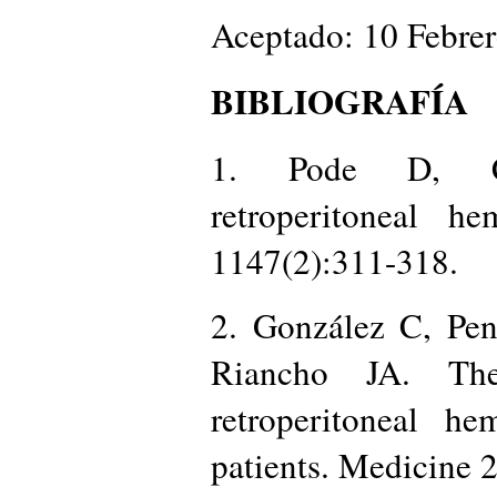
Aceptado: 10 Febre
BIBLIOGRAFÍA
1. Pode D, C
retroperitoneal h
1147(2):311-318.
2. González C, Pen
Riancho JA. The
retroperitoneal he
patients. Medicine 