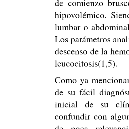
de comienzo brusc
hipovolémico. Sien
lumbar o abdominal
Los parámetros analí
descenso de la hemo
leucocitosis(1,5).
Como ya mencionamo
de su fácil diagnós
inicial de su clí
confundir con algu
de poca relevanc