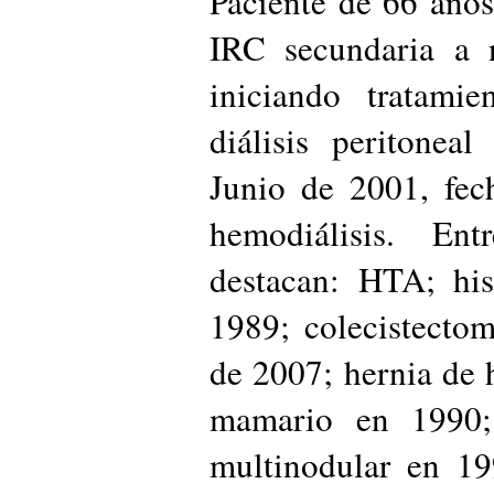
Paciente de 66 año
IRC secundaria a n
iniciando tratamie
diálisis peritonea
Junio de 2001, fec
hemodiálisis. En
destacan: HTA; hi
1989; colecistecto
de 2007; hernia de h
mamario en 1990; 
multinodular en 19