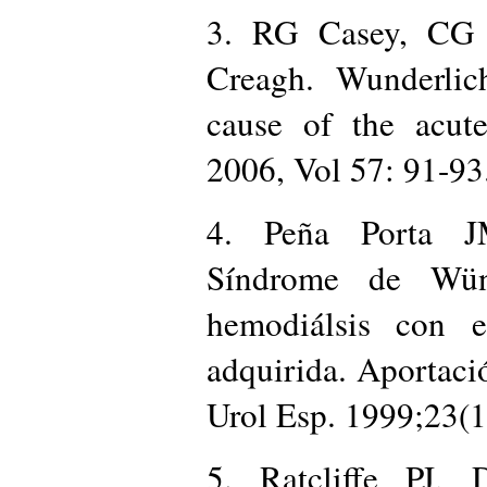
3. RG Casey, CG
Creagh. Wunderlic
cause of the acut
2006, Vol 57: 91-93
4. Peña Porta J
Síndrome de Wün
hemodiálsis con e
adquirida. Aportaci
Urol Esp. 1999;23(1
5. Ratcliffe PJ,