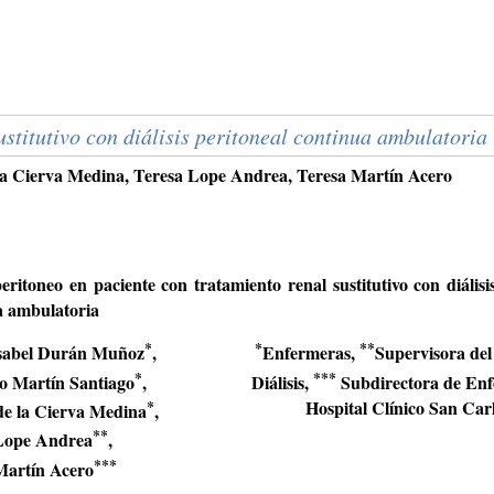
stitutivo con diálisis peritoneal continua ambulatoria
la Cierva Medina, Teresa Lope Andrea, Teresa Martín Acero
itoneo en paciente con tratamiento renal sustitutivo con diálisi
a ambulatoria
*
*
**
sabel Durán Muñoz
,
Enfermeras,
Supervisora del
*
***
o Martín Santiago
,
Diálisis,
Subdirectora de Enf
*
Hospital Clínico San Car
de la Cierva Medina
,
**
Lope Andrea
,
***
Martín Acero