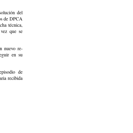
solución del
bios de DPCA
cha técnica,
a vez que se
un nuevo re-
eguir en su
episodio de
ria recibida