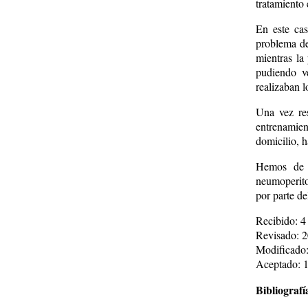
tratamiento 
En este cas
problema de
mientras la
pudiendo ve
realizaban 
Una vez res
entrenamie
domicilio, h
Hemos de d
neumoperito
por parte de
Recibido: 4
Revisado: 2
Modificado:
Aceptado: 1
Bibliografí