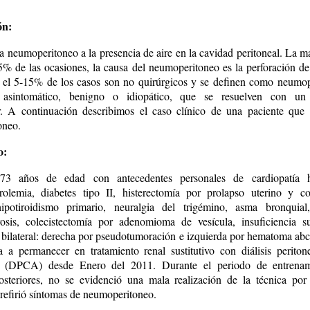
ón:
 neumoperitoneo a la presencia de aire en la cavidad peritoneal. La ma
5% de las ocasiones, la causa del neumoperitoneo es la perforación de
 el 5-15% de los casos son no quirúrgicos y se definen como neumo
, asintomático, benigno o idiopático, que se resuelven con un 
. A continuación describimos el caso clínico de una paciente que
oneo.
o:
3 años de edad con antecedentes personales de cardiopatía hi
erolemia, diabetes tipo II, histerectomía por prolapso uterino y c
hipotiroidismo primario, neuralgia del trigémino, asma bronquial
erosis, colecistectomía por adenomioma de vesícula, insuficiencia s
 bilateral: derecha por pseudotumoración e izquierda por hematoma abce
a a permanecer en tratamiento renal sustitutivo con diálisis periton
a (DPCA) desde Enero del 2011. Durante el periodo de entrena
osteriores, no se evidenció una mala realización de la técnica por
 refirió síntomas de neumoperitoneo.