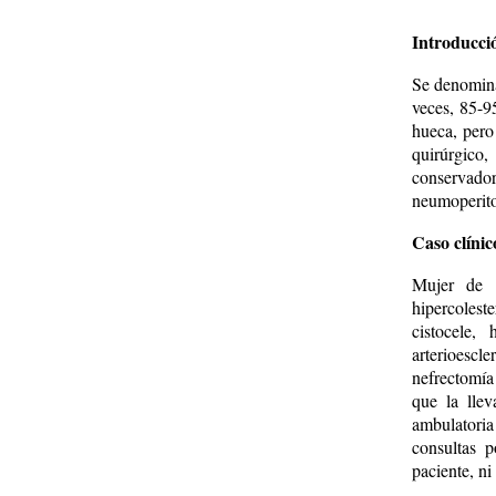
Introducci
Se denomina
veces, 85-9
hueca, pero
quirúrgico
conservador
neumoperit
Caso clínic
Mujer de 7
hipercolest
cistocele, 
arterioescl
nefrectomía
que la llev
ambulatori
consultas p
paciente, ni