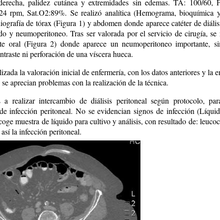
 derecha, palidez cutánea y extremidades sin edemas. TA: 100/60, 
: 24 rpm, Sat.O2:89%. Se realizó analítica (Hemograma, bioquímica 
iografía de tórax (Figura 1) y abdomen donde aparece catéter de diális
do y neumoperitoneo. Tras ser valorada por el servicio de cirugía, se
te oral (Figura 2) donde aparece un neumoperitoneo importante, si
ntraste ni perforación de una víscera hueca.
izada la valoración inicial de enfermería, con los datos anteriores y la en
 se aprecian problemas con la realización de la técnica.
a realizar intercambio de diálisis peritoneal según protocolo, par
 de infección peritoneal. No se evidencian signos de infección (Líquid
ecoge muestra de líquido para cultivo y análisis, con resultado de: leucoc
así la infección peritoneal.