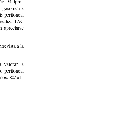
Fc: 94 lpm.,
y gasometría
is peritoneal
 realiza TAC
n apreciarse
trevista a la
a valorar la
o peritoneal
itos: 80/ uL,