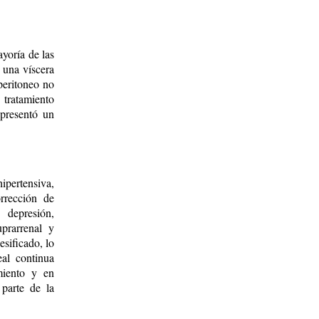
yoría de las
 una víscera
peritoneo no
tratamiento
 presentó un
pertensiva,
orrección de
, depresión,
uprarrenal y
sificado, lo
eal continua
miento y en
 parte de la