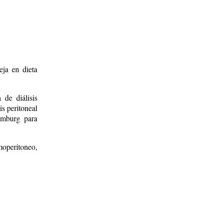
eja en dieta
 de diálisis
is peritoneal
emburg para
moperitoneo,