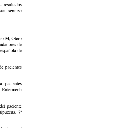
 resultados
tan sentirse
gio M, Otero
uidadores de
d española de
de pacientes
a pacientes
e Enfermería
del paciente
uipuzcua. 7ª