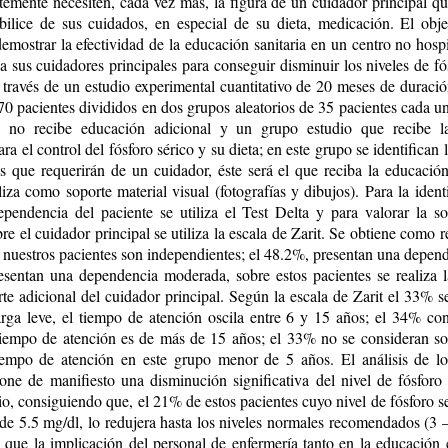
temente necesiten, cada vez más, la figura de un cuidador principal qu
bilice de sus cuidados, en especial de su dieta, medicación. El obje
demostrar la efectividad de la educación sanitaria en un centro no hospi
a sus cuidadores principales para conseguir disminuir los niveles de fó
a través de un estudio experimental cuantitativo de 20 meses de duraci
70 pacientes divididos en dos grupos aleatorios de 35 pacientes cada u
e no recibe educación adicional y un grupo estudio que recibe l
ara el control del fósforo sérico y su dieta; en este grupo se identifican 
s que requerirán de un cuidador, éste será el que reciba la educaci
liza como soporte material visual (fotografías y dibujos). Para la ident
pendencia del paciente se utiliza el Test Delta y para valorar la s
re el cuidador principal se utiliza la escala de Zarit. Se obtiene como 
 nuestros pacientes son independientes; el 48.2%, presentan una depend
esentan una dependencia moderada, sobre estos pacientes se realiza 
rte adicional del cuidador principal. Según la escala de Zarit el 33% s
rga leve, el tiempo de atención oscila entre 6 y 15 años; el 34% co
 tiempo de atención es de más de 15 años; el 33% no se consideran s
iempo de atención en este grupo menor de 5 años. El análisis de lo
one de manifiesto una disminución significativa del nivel de fósforo 
io, consiguiendo que, el 21% de estos pacientes cuyo nivel de fósforo s
de 5.5 mg/dl, lo redujera hasta los niveles normales recomendados (3 –
que la implicación del personal de enfermería tanto en la educación 