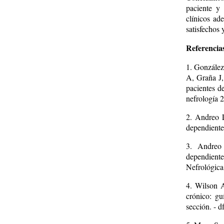
paciente y
clínicos ad
satisfechos 
Referencias
1. González
A, Graña J,
pacientes de
nefrología 2
2. Andreo L
dependiente
3. Andreo 
dependiente
Nefrológica
4. Wilson A
crónico: gu
sección. - 