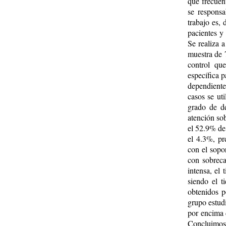
que frecuen
se responsa
trabajo es, 
pacientes y 
Se realiza 
muestra de 
control qu
específica p
dependiente
casos se uti
grado de de
atención sob
el 52.9% de
el 4.3%, pr
con el sopo
con sobreca
intensa, el
siendo el t
obtenidos p
grupo estud
por encima 
Concluimos 