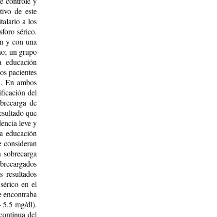
e controle y
tivo de este
talario a los
sforo sérico.
ón y con una
no; un grupo
a educación
los pacientes
ón. En ambos
ificación del
obrecarga de
resultado que
encia leve y
la educación
e consideran
n sobrecarga
obrecargados
s resultados
sérico en el
e encontraba
 5.5 mg/dl).
continua del