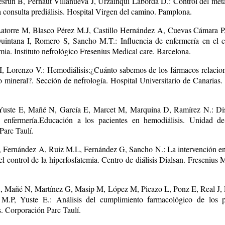
srun B, Pernaut Villanueva J, Urzainqui Laborda D.: Control del met
a consulta prediálisis. Hospital Virgen del camino. Pamplona.
atorre M, Blasco Pérez M.J, Castillo Hernández A, Cuevas Cámara P
intana I, Romero S, Sancho M.T.: Influencia de enfermería en el c
mia. Instituto nefrológico Fresenius Medical care. Barcelona.
I, Lorenzo V.: Hemodiálisis:¿Cuánto sabemos de los fármacos relacio
 mineral?. Sección de nefrología. Hospital Universitario de Canarias.
 Yuste E, Mañé N, García E, Marcet M, Marquina D, Ramírez N.: Di
 enfermería.Educación a los pacientes en hemodiálisis. Unidad de
Parc Taulí.
, Fernández A, Ruiz M.L, Fernández G, Sancho N.: La intervención e
el control de la hiperfosfatemia. Centro de diálisis Dialsan. Fresenius 
A, Mañé N, Martínez G, Masip M, López M, Picazo L, Ponz E, Real J,
 M.P, Yuste E.: Análisis del cumplimiento farmacológico de los p
s. Corporación Parc Taulí.