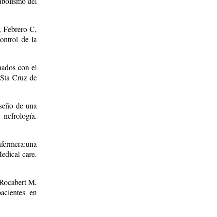
abolismo del
, Febrero C,
ontrol de la
nados con el
 Sta Cruz de
seño de una
 nefrología.
nfermera:una
Medical care.
 Rocabert M,
acientes en