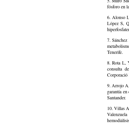
5. Muro Sue
fósforo en l
6. Alonso L
López S, Qu
hiperfosfate
7. Sánchez 
metabolismo
Tenerife.
8. Rota L,
consulta de
Corporació 
9. Arrojo A
garantía en 
Santander.
10. Villas 
Valenzuela
hemodiálisi