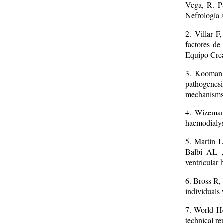
Vega, R. Pa
Nefrología 
2. Villar F
factores d
Equipo Crea
3. Kooman 
pathogenes
mechanisms.
4. Wizeman
haemodialys
5. Martín L
Balbi AL ,
ventricular
6. Bross R,
individuals
7. World He
technical re