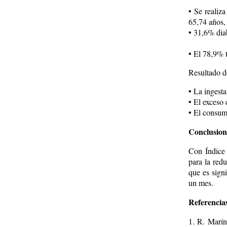
• Se realiz
65,74 años,
• 31,6% dia
• El 78,9% 
Resultado de
• La ingesta
• El exceso 
• El consum
Conclusion
Con Índice
para la red
que es signi
un mes.
Referencias
1. R. Marín