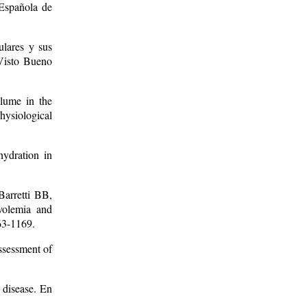
 Española de
ulares y sus
Visto Bueno
lume in the
ysiological
ydration in
Barretti BB,
volemia and
63-1169.
ssessment of
 disease. En