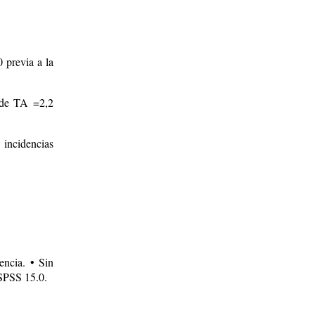
 previa a la
 de TA =2,2
 incidencias
encia. • Sin
 SPSS 15.0.