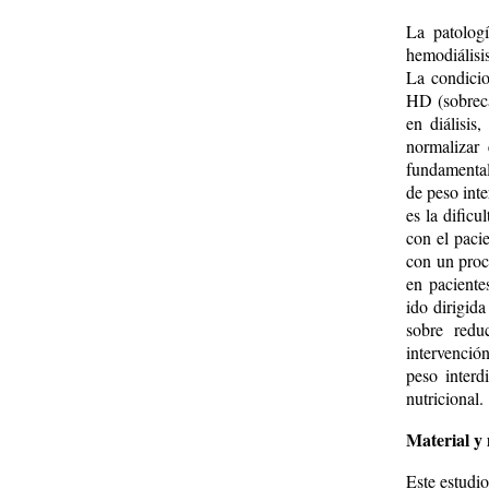
La patologí
hemodiálisi
La condicio
HD (sobreca
en diálisis
normalizar
fundamental 
de peso inte
es la dificu
con el pacie
con un proce
en paciente
ido dirigida
sobre redu
intervenció
peso interd
nutricional.
Material y
Este estudio