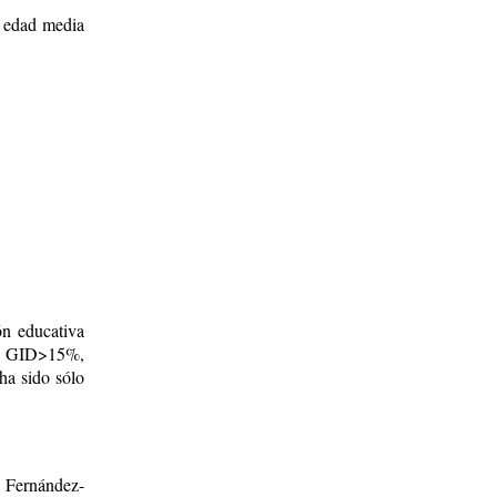
, edad media
n educativa
 la GID>15%,
 ha sido sólo
. Fernández-