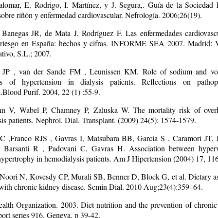
lomar, E. Rodrigo, I. Martínez, y J. Segura,. Guía de la Sociedad
sobre riñón y enfermedad cardiovascular. Nefrología. 2006;26(19).
, Banegas JR, de Mata J, Rodríguez F. Las enfermedades cardiovasc
e riesgo en España: hechos y cifras. INFORME SEA 2007. Madrid: 
tivo, S.L.; 2007.
JP , van der Sande FM , Leunissen KM. Role of sodium and vo
is of hypertension in dialysis patients. Reflections on pathoph
Blood Purif. 2004, 22 (1) :55-9.
n V, Wabel P, Chamney P, Zaluska W. The mortality risk of overh
is patients. Nephrol. Dial. Transplant. (2009) 24(5): 1574-1579.
C ,Franco RJS , Gavras I, Matsubara BB, Garcia S , Caramori JT, 
 Barsanti R , Padovani C, Gavras H. Association between hyper
 hypertrophy in hemodialysis patients. Am J Hipertension (2004) 17, 11
 Noori N, Kovesdy CP, Murali SB, Benner D, Block G, et al. Dietary a
 with chronic kidney disease. Semin Dial. 2010 Aug;23(4):359–64.
alth Organization. 2003. Diet nutrition and the prevention of chronic
port series 916. Geneva. p 39-42.