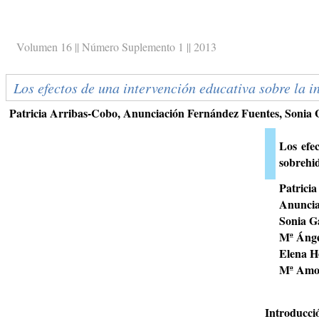
Volumen 16 || Número Suplemento 1 || 2013
Los efectos de una intervención educativa sobre la i
Patricia Arribas-Cobo, Anunciación Fernández Fuentes, Sonia
Los efec
sobrehid
Patrici
Anuncia
Sonia Ga
Mª Ánge
Elena H
Mª Amo
Introducció