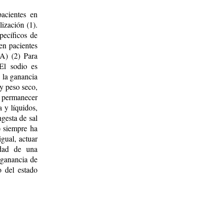
pacientes en
ización (1).
pecíficos de
en pacientes
TA) (2) Para
El sodio es
, la ganancia
 y peso seco,
ra permanecer
a y líquidos,
ngesta de sal
) siempre ha
igual, actuar
idad de una
 ganancia de
o del estado