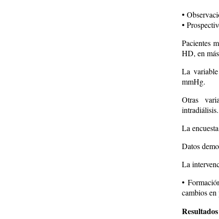
• Observaci
• Prospecti
Pacientes m
HD, en más 
La variabl
mmHg.
Otras varia
intradiálisis.
La encuesta
Datos demogr
La intervenc
• Formación
cambios en p
Resultados