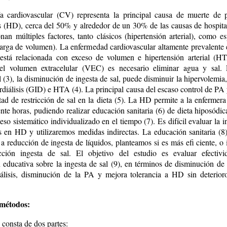
a cardiovascular (CV) representa la principal causa de muerte de 
s (HD), cerca del 50% y alrededor de un 30% de las causas de hospital
nan múltiples factores, tanto clásicos (hipertensión arterial), como es
rga de volumen). La enfermedad cardiovascular altamente prevalente 
, está relacionada con exceso de volumen e hipertensión arterial (H
 el volumen extracelular (VEC) es necesario eliminar agua y sal. 
(3), la disminución de ingesta de sal, puede disminuir la hipervolemia
rdiálisis (GID) e HTA (4). La principal causa del escaso control de PA
ltad de restricción de sal en la dieta (5). La HD permite a la enferme
nte horas, pudiendo realizar educación sanitaria (6) de dieta hiposódic
so sistemático individualizado en el tiempo (7). Es difícil evaluar la i
s en HD y utilizaremos medidas indirectas. La educación sanitaria (8
 a reducción de ingesta de líquidos, planteamos si es más efi ciente, o 
cción ingesta de sal. El objetivo del estudio es evaluar efectiv
n educativa sobre la ingesta de sal (9), en términos de disminución de
iálisis, disminución de la PA y mejora tolerancia a HD sin deterior
 métodos:
 consta de dos partes: