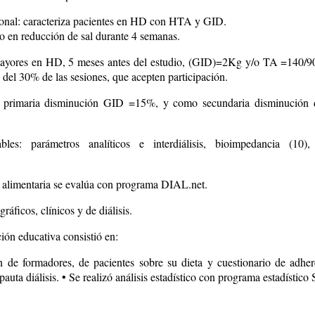
onal: caracteriza pacientes en HD con HTA y GID.
vo en reducción de sal durante 4 semanas.
ayores en HD, 5 meses antes del estudio, (GID)=2Kg y/o TA =140/90
del 30% de las sesiones, que acepten participación.
e primaria disminución GID =15%, y como secundaria disminución
bles: parámetros analíticos e interdiálisis, bioimpedancia (10),
 alimentaria se evalúa con programa DIAL.net.
áficos, clínicos y de diálisis.
ión educativa consistió en:
 de formadores, de pacientes sobre su dieta y cuestionario de adher
auta diálisis. • Se realizó análisis estadístico con programa estadístico