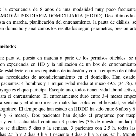
s la experiencia de 8 años de una modalidad muy poco frecuente
HEMODIÁLISIS DIARIA DOMICILIARIA (HDDD). Describimos la or
sta en marcha, planificación del entrenamiento, la pauta de diálisis, s
en domicilio y analizamos los resultados según parámetros, presión art
 método:
n: para su puesta en marcha a parte de los permisos oficiales, se 
on experiencia en HD y la utilización de un box de entrenamiento
Se establecieron unos requisitos de inclusión y con la empresa de diális
 las necesidades de acondicionamiento en el domicilio. Han estado
pacientes: 4 hombres y 1 mujer. Edad media al inicio 49.2 (34-56). 
yuge es el que participa. Excepto uno, todos tienen vida laboral activa
ara el entrenamiento. El entrenamiento: duró entre 3-4 meses emp
la semana y el último mes se dializaban solos en el hospital, se elab
otográfico. El tiempo que han estado en HDDD ha sido entre 6 años y 6 
9 y 6 meses). Dos pacientes han dejado el programa: por trasp
to y en la actualidad continúan 3 pacientes (3% de nuestra unidad).
odos se dializan 5 días a la semana, 3 pacientes con 2.5 h. todas las
días 2.5 h y 2 días 3 h y 1 paciente 3 días 3 h y 2 días 3.5 h. Monito