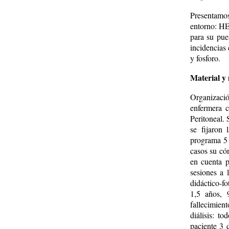
Presentamo
entorno: 
para su pue
incidencias 
y fosforo.
Material y
Organizació
enfermera c
Peritoneal. 
se fijaron
programa 5 
casos su cón
en cuenta p
sesiones a 
didáctico-f
1,5 años, 
fallecimien
diálisis: t
paciente 3 