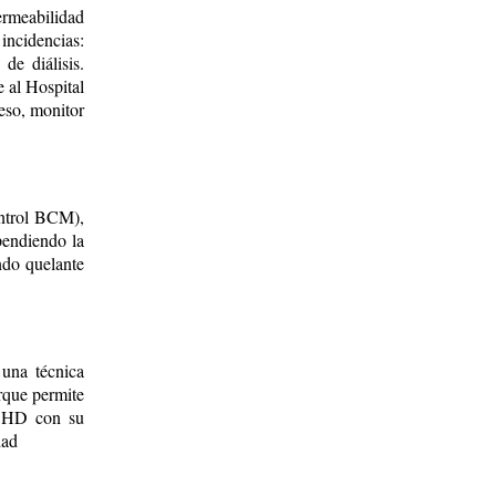
ermeabilidad
ncidencias:
de diálisis.
e al Hospital
ceso, monitor
ontrol BCM),
pendiendo la
ndo quelante
una técnica
orque permite
la HD con su
dad