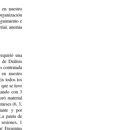
 en nuestro
ganización
eguimiento e
erial, anemia
requirió una
 de Diálisis
is contratada
 en nuestro
En todos los
, que se tuvo
ezando con 3
oró material
meses (6, 3,
lante y por
 La pauta de
 sesiones, 1
r: Fresenius