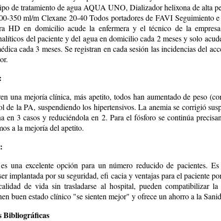
po de tratamiento de agua AQUA UNO, Dializador helixona de alta p
0-350 ml/m Clexane 20-40 Todos portadores de FAVI Seguimiento e i
a HD en domicilio acude la enfermera y el técnico de la empresa 
alíticos del paciente y del agua en domicilio cada 2 meses y solo acud
édica cada 3 meses. Se registran en cada sesión las incidencias del ac
or.
:
ren una mejoría clínica, más apetito, todos han aumentado de peso (c
ol de la PA, suspendiendo los hipertensivos. La anemia se corrigió sus
ina en 3 casos y reduciéndola en 2. Para el fósforo se continúa precisa
s a la mejoría del apetito.
:
 una excelente opción para un número reducido de pacientes. Es 
ser implantada por su seguridad, efi cacia y ventajas para el paciente p
alidad de vida sin trasladarse al hospital, pueden compatibilizar 
nen buen estado clínico "se sienten mejor" y ofrece un ahorro a la Sani
 Bibliográficas