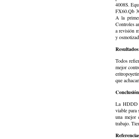
4008S. Equi
FX60.Qb 30
A la primer
Controles an
a revisión m
y osmotizad
Resultados
Todos refie
mejor contr
eritropoyet
que achacamo
Conclusión
La HDDD es
viable para 
una mejor c
trabajo. Tie
Referencias