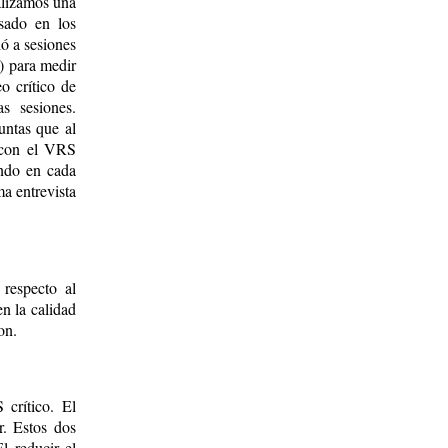
ealizamos una
asado en los
ó a sesiones
M) para medir
o crítico de
as sesiones.
untas que al
M con el VRS
ando en cada
a entrevista
 respecto al
en la calidad
on.
 crítico. El
r. Estos dos
l reducir el