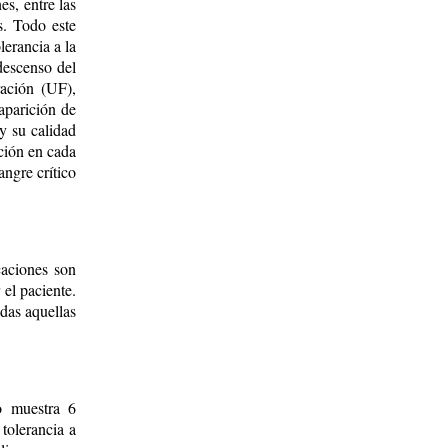
es, entre las
s. Todo este
erancia a la
 descenso del
ración (UF),
 aparición de
 y su calidad
ación en cada
angre crítico
caciones son
 el paciente.
odas aquellas
o muestra 6
tolerancia a