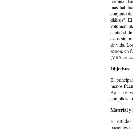
terminal. En
más habitua
conjunto de
diálisis". E
volumen pla
cantidad de 
estos síntom
de vida. Los
sesión, en f
(VRS crític
Objetivos:
El principa
menos frecue
Ajustar el v
complicacio
Material y
El estudio
pacientes i