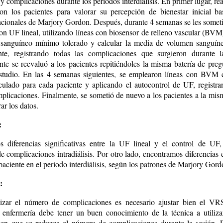
 y complicaciones durante los periodos interdiálisis. En primer lugar, r
con los pacientes para valorar su percepción de bienestar inicial b
ncionales de Marjory Gordon. Después, durante 4 semanas se les someti
con UF lineal, utilizando líneas con biosensor de relleno vascular (BV
sanguíneo mínimo tolerado y calcular la media de volumen sanguíne
te, registrando todas las complicaciones que surgieron durante l
nte se reevaluó a los pacientes repitiéndoles la misma batería de preg
estudio. En las 4 semanas siguientes, se emplearon líneas con BV
alculado para cada paciente y aplicando el autocontrol de UF, registr
mplicaciones. Finalmente, se sometió de nuevo a los pacientes a la mism
ar los datos.
:
 diferencias significativas entre la UF lineal y el control de UF,
e complicaciones intradiálisis. Por otro lado, encontramos diferencias 
paciente en el periodo interdiálisis, según los patrones de Marjory Gord
:
zar el número de complicaciones es necesario ajustar bien el VRS
 enfermería debe tener un buen conocimiento de la técnica a utiliza
cen que se reduzca el número de complicaciones durante la sesión. E