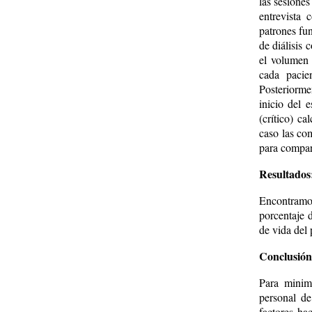
las sesiones
entrevista 
patrones fu
de diálisis 
el volumen 
cada pacien
Posteriorme
inicio del 
(crítico) c
caso las co
para compar
Resultados
Encontramos
porcentaje d
de vida del 
Conclusión
Para minimi
personal de
factores ha