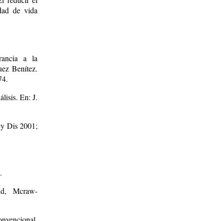
dad de vida
rancia a la
uez Benítez.
74.
isis. En: J.
ey Dis 2001;
.
id, Mcraw-
nvencional.