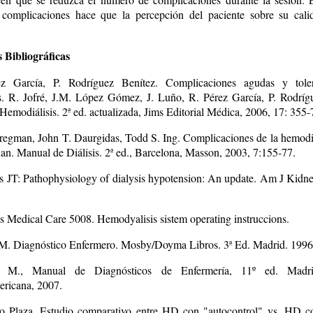
complicaciones hace que la percepción del paciente sobre su cali
 Bibliográficas
z García, P. Rodríguez Benítez. Complicaciones agudas y tole
s. R. Jofré, J.M. López Gómez, J. Luño, R. Pérez García, P. Rodríg
Hemodiálisis. 2ª ed. actualizada, Jims Editorial Médica, 2006, 17: 355-
regman, John T. Daurgidas, Todd S. Ing. Complicaciones de la hemodiál
an. Manual de Diálisis. 2ª ed., Barcelona, Masson, 2003, 7:155-77.
s JT: Pathophysiology of dialysis hypotension: An update. Am J Kidn
us Medical Care 5008. Hemodyalisis sistem operating instruccions.
M. Diagnóstico Enfermero. Mosby/Doyma Libros. 3ª Ed. Madrid. 1996
 M., Manual de Diagnósticos de Enfermería, 11º ed. Madr
mericana, 2007.
o Plaza. Estudio comparativo entre HD con "autocontrol" vs. HD co