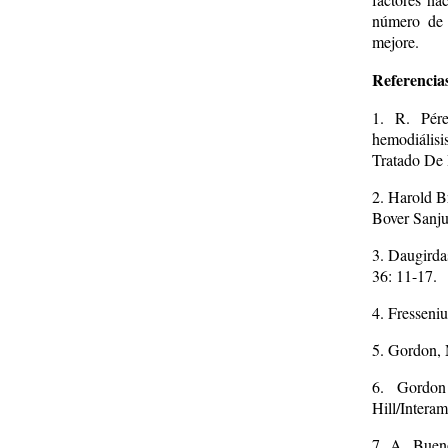
número de 
mejore.
Referencias
1. R. Pére
hemodiálisi
Tratado De 
2. Harold B
Bover Sanju
3. Daugirda
36: 11-17.
4. Fresseni
5. Gordon, 
6. Gordon
Hill/Intera
7. A. Buen