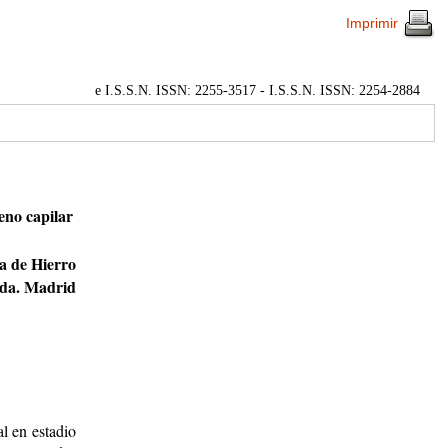
Imprimir
e I.S.S.N. ISSN: 2255-3517 - I.S.S.N. ISSN: 2254-2884
leno capilar
ta de Hierro
da. Madrid
al en estadio