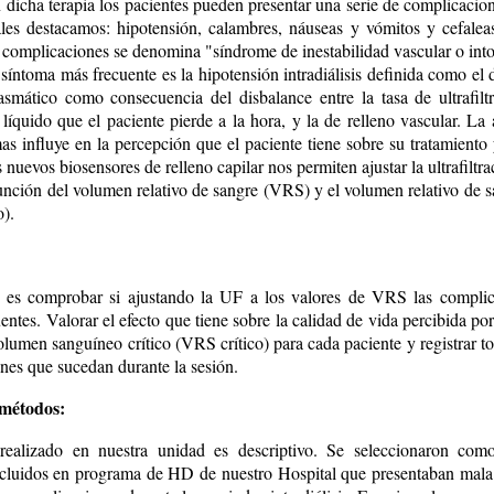
 dicha terapia los pacientes pueden presentar una serie de complicacion
les destacamos: hipotensión, calambres, náuseas y vómitos y cefalea
 complicaciones se denomina "síndrome de inestabilidad vascular o intol
l síntoma más frecuente es la hipotensión intradiálisis definida como el
smático como consecuencia del disbalance entre la tasa de ultrafilt
líquido que el paciente pierde a la hora, y la de relleno vascular. La
as influye en la percepción que el paciente tiene sobre su tratamiento
 nuevos biosensores de relleno capilar nos permiten ajustar la ultrafiltr
unción del volumen relativo de sangre (VRS) y el volumen relativo de s
o).
l es comprobar si ajustando la UF a los valores de VRS las compli
ntes. Valorar el efecto que tiene sobre la calidad de vida percibida por
olumen sanguíneo crítico (VRS crítico) para cada paciente y registrar t
nes que sucedan durante la sesión.
 métodos:
 realizado en nuestra unidad es descriptivo. Se seleccionaron com
ncluidos en programa de HD de nuestro Hospital que presentaban mala 