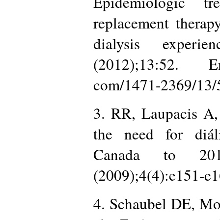
Epidemiologic t
replacement therapy
dialysis experi
(2012);13:52. E
com/1471-2369/13/
3. RR, Laupacis A,
the need for diáli
Canada to 2011
(2009);4(4):e151-e1
4. Schaubel DE, Mo