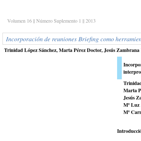
Volumen 16 || Número Suplemento 1 || 2013
Incorporación de reuniones Briefing como herramient
Trinidad López Sánchez, Marta Pérez Doctor, Jesús Zambran
Incorpo
interpro
Trinida
Marta P
Jesús Z
Mª Luz
Mª Car
Introducci