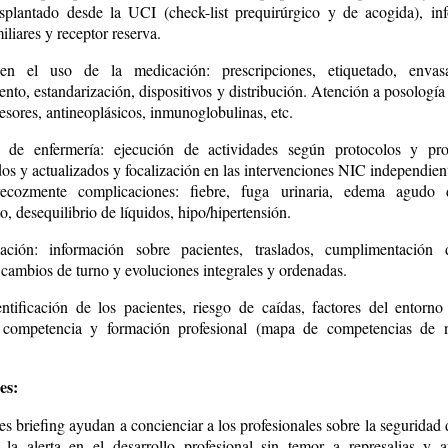
asplantado desde la UCI (check-list prequirúrgico y de acogida), in
iliares y receptor reserva.
en el uso de la medicación: prescripciones, etiquetado, envas
to, estandarización, dispositivos y distribución. Atención a posología
sores, antineoplásicos, inmunoglobulinas, etc.
 de enfermería: ejecución de actividades según protocolos y pro
os y actualizados y focalización en las intervenciones NIC independien
recozmente complicaciones: fiebre, fuga urinaria, edema agudo
o, desequilibrio de líquidos, hipo/hipertensión.
ción: información sobre pacientes, traslados, cumplimentación d
 cambios de turno y evoluciones integrales y ordenadas.
entificación de los pacientes, riesgo de caídas, factores del entorno 
, competencia y formación profesional (mapa de competencias de n
es:
s briefing ayudan a concienciar a los profesionales sobre la seguridad 
 la alerta en el desarrollo profesional sin temor a represalias y 