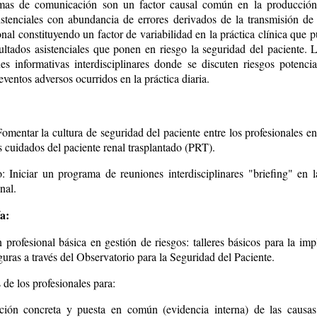
mas de comunicación son un factor causal común en la producción
istenciales con abundancia de errores derivados de la transmisión de
onal constituyendo un factor de variabilidad en la práctica clínica que 
ultados asistenciales que ponen en riesgo la seguridad del paciente. L
es informativas interdisciplinares donde se discuten riesgos potencia
eventos adversos ocurridos en la práctica diaria.
Fomentar la cultura de seguridad del paciente entre los profesionales e
s cuidados del paciente renal trasplantado (PRT).
o: Iniciar un programa de reuniones interdisciplinares "briefing" en 
nal.
a:
 profesional básica en gestión de riesgos: talleres básicos para la imp
guras a través del Observatorio para la Seguridad del Paciente.
de los profesionales para:
ación concreta y puesta en común (evidencia interna) de las causa