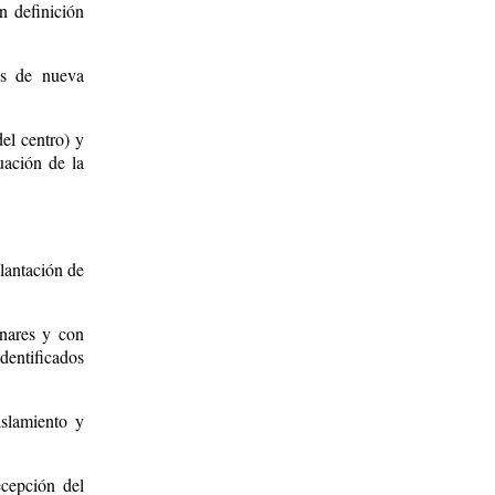
n definición
es de nueva
el centro) y
uación de la
plantación de
inares y con
dentificados
islamiento y
ecepción del