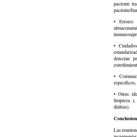
paciente tr
paciente/fam
• Errores 
almacenamien
inmunosupre
• Cuidados
estandarizad
detectan p
estreñimient
• Comunica
específicos,
• Otras: id
limpieza )
diálisis).
Conclusion
Las reunione
incrementar