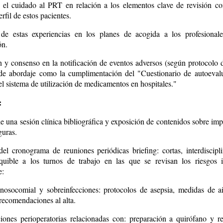
 el cuidado al PRT en relación a los elementos clave de revisión co
erfil de estos pacientes.
 de estas experiencias en los planes de acogida a los profesional
ón.
n y consenso en la notificación de eventos adversos (según protocolo d
de abordaje como la cumplimentación del "Cuestionario de autoeval
el sistema de utilización de medicamentos en hospitales."
:
e una sesión clínica bibliográfica y exposición de contenidos sobre im
guras.
del cronograma de reuniones periódicas briefing: cortas, interdiscipl
quible a los turnos de trabajo en las que se revisan los riesgos i
e:
 nosocomial y sobreinfecciones: protocolos de asepsia, medidas de a
recomendaciones al alta.
iones perioperatorias relacionadas con: preparación a quirófano y r