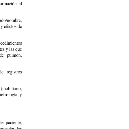
formación al
ado/nombre,
 y efectos de
cedimientos
tes y las que
 de pulmón,
e registros
(mobiliario,
efrología y
del paciente,
aumentar las