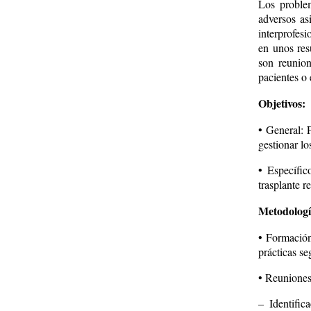
Los proble
adversos as
interprofesi
en unos res
son reunion
pacientes o 
Objetivos:
• General: 
gestionar lo
• Específic
trasplante re
Metodologí
• Formación
prácticas se
• Reuniones 
– Identific