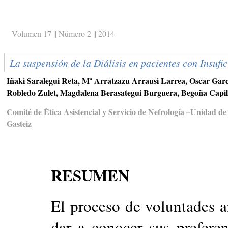
Volumen 17 || Número 2 || 2014
La suspensión de la Diálisis en pacientes con Insu
Iñaki Saralegui Reta, Mª Arratzazu Arrausi Larrea, Oscar Gar
Robledo Zulet, Magdalena Berasategui Burguera, Begoña Capil
Comité de Ética Asistencial y Servicio de Nefrología –Unidad de 
Gasteiz
RESUMEN
El proceso de voluntades a
dar a conocer sus preferen