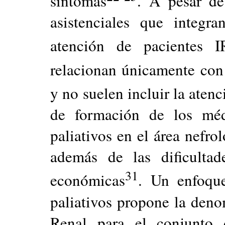
síntomas
. A pesar de
asistenciales que integr
atención de pacientes 
relacionan únicamente con 
y no suelen incluir la aten
de formación de los méd
paliativos en el área nefro
además de las dificultade
31
económicas
. Un enfoqu
paliativos propone la den
Renal para el conjunto 