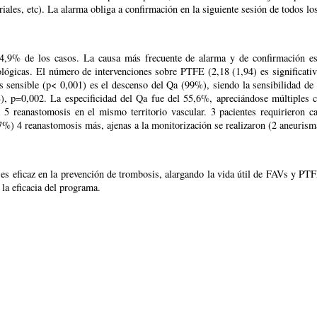
riales, etc). La alarma obliga a confirmación en la siguiente sesión de todos lo
54,9% de los casos. La causa más frecuente de alarma y de confirmación e
ológicas. El número de intervenciones sobre PTFE (2,18 (1,94) es signific
s sensible (p< 0,001) es el descenso del Qa (99%), siendo la sensibilidad d
), p=0,002. La especificidad del Qa fue del 55,6%, apreciándose múltiples 
n 5 reanastomosis en el mismo territorio vascular. 3 pacientes requirieron 
) 4 reanastomosis más, ajenas a la monitorización se realizaron (2 aneurisma
s eficaz en la prevención de trombosis, alargando la vida útil de FAVs y PTFE
la eficacia del programa.