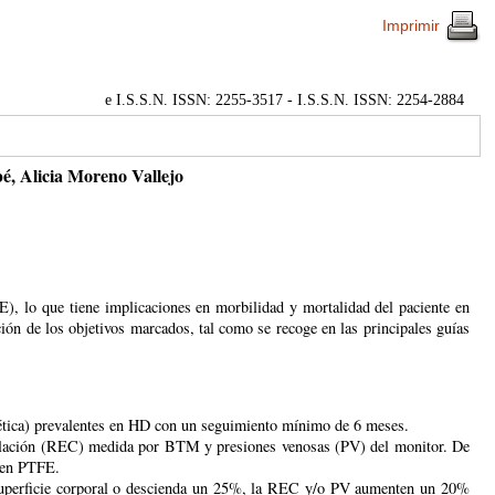
Imprimir
e I.S.S.N. ISSN: 2255-3517 - I.S.S.N. ISSN: 2254-2884
é, Alicia Moreno Vallejo
E), lo que tiene implicaciones en morbilidad y mortalidad del paciente en
ión de los objetivos marcados, tal como se recoge en las principales guías
ética) prevalentes en HD con un seguimiento mínimo de 6 meses.
rculación (REC) medida por BTM y presiones venosas (PV) del monitor. De
l en PTFE.
r superficie corporal o descienda un 25%, la REC y/o PV aumenten un 20%