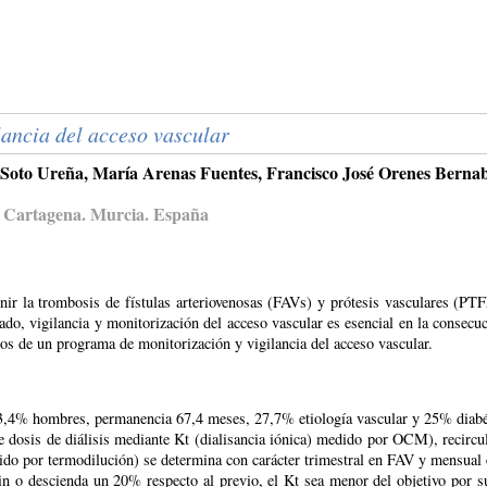
lancia del acceso vascular
Soto Ureña, María Arenas Fuentes, Francisco José Orenes Bernab
is Cartagena. Murcia. España
nir la trombosis de fístulas arteriovenosas (FAVs) y prótesis vasculares (PTF
ado, vigilancia y monitorización del acceso vascular es esencial en la consecuc
ados de un programa de monitorización y vigilancia del acceso vascular.
 73,4% hombres, permanencia 67,4 meses, 27,7% etiología vascular y 25% diab
e dosis de diálisis mediante Kt (dialisancia iónica) medido por OCM), reci
dido por termodilución) se determina con carácter trimestral en FAV y mensua
in o descienda un 20% respecto al previo, el Kt sea menor del objetivo po