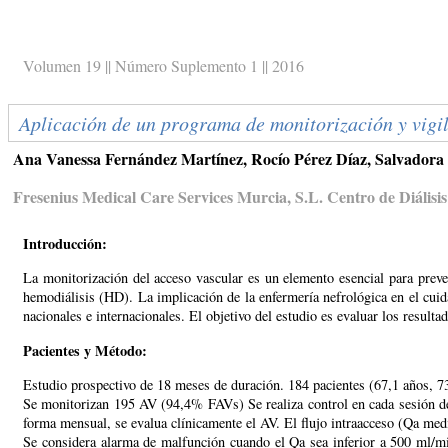
Volumen 19 || Número Suplemento 1 || 2016
Aplicación de un programa de monitorización y vigi
Ana Vanessa Fernández Martínez, Rocío Pérez Díaz, Salvadora 
Fresenius Medical Care Services Murcia, S.L. Centro de Diális
Introducción:
La monitorización del acceso vascular es un elemento esencial para preve
hemodiálisis (HD). La implicación de la enfermería nefrológica en el cuid
nacionales e internacionales. El objetivo del estudio es evaluar los result
Pacientes y Método:
Estudio prospectivo de 18 meses de duración. 184 pacientes (67,1 años,
Se monitorizan 195 AV (94,4% FAVs) Se realiza control en cada sesión d
forma mensual, se evalua clínicamente el AV. El flujo intraacceso (Qa me
Se considera alarma de malfunción cuando el Qa sea inferior a 500 ml/m