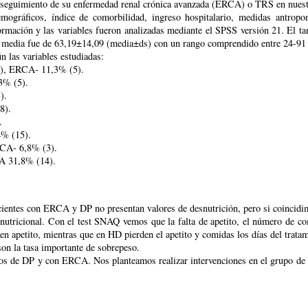
n seguimiento de su enfermedad renal crónica avanzada (ERCA) o TRS en nuestr
emográficos, índice de comorbilidad, ingreso hospitalario, medidas antropomó
rmación y las variables fueron analizadas mediante el SPSS versión 21. El tam
d media fue de 63,19±14,09 (media±ds) con un rango comprendido entre 24-9
 las variables estudiadas:
4), ERCA- 11,3% (5).
3% (5).
).
8).
.
% (15).
RCA- 6,8% (3).
A 31,8% (14).
acientes con ERCA y DP no presentan valores de desnutrición, pero si coincidi
nutricional. Con el test SNAQ vemos que la falta de apetito, el número de com
 apetito, mientras que en HD pierden el apetito y comidas los días del tratam
on la tasa importante de sobrepeso.
pos de DP y con ERCA. Nos planteamos realizar intervenciones en el grupo de H