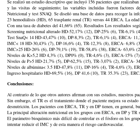
Se realizó un estudio descriptivo que incluyó 156 pacientes que realizaba
y las visitas de seguimiento; las variables incluidas fueron factores d
Nutricional y test SNAQ. Se diseñó una base de datos para recoger la info
23 hemodiálisis (HD), 65 trasplante renal (TR) versus 44 ERCA. La eda
Con una tasa de diabetes del 41,66% (65). Resultados Los resultados según
Screening nutricional alterado HD-52,17% (12), DP-25% (6), TR-6,1% (
Test SnaQ< 14 HD-43,47% (10), DP-8,3% (2), TR-6,1% (4), ERCA- 11,
IMC< 18 HD-30,43% (7), DP-16,6% (4), TR-12,3% (8), ERCA- 6,8% (3
IMC>25 HD-26% (6), DP-79,1% (19), TR-58,4% (38), ERCA- 63,6% (2
Niveles de K>5,2 HD 4,3% (1), DP0% (0), TR-4,6% (3), ERCA-15% (7)
Niveles de P>5 HD-21,7% (5), DP-62,5% (15), TR-3,07% (2), ERCA- 34
Niveles de albúmina< 3.5 HD-47,8% (11), DP-16% (4), TR-4,6% (3), E
Ingreso hospitalario HD-69,5% (16), DP 41,6 (10), TR 35.3% (23), ERC
Conclusiones:
Al contrario de lo que otros autores afirman con sus estudios, nuestros p
Sin embargo, el TR es el tratamiento donde el paciente mejora su estado 
desnutrición. Los pacientes con ERCA, TR y en DP tienen, en general, buen
La principal alteración nutricional en los grupos con ERCA, en DP y TR s
El parámetro bioquímico más difícil de controlar es el fósforo en los gru
intentar reducir el IMC y de esta manera el riesgo cardiovascular.