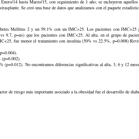
 Enero/14 hasta Marzo/15, con seguimiento de 1 año; se excluyeron aquellos co
strasplante. Se creó una base de datos que analizamos con el paquete estadísti
betes Mellitus 2 y un 59.1% con un IMC>25. Los pacientes con IMC>25 pre
2 vs 9.7, p=ns) que los pacientes con IMC<25. Al alta, en el grupo de pac
IMC<25, fue menor el tratamiento con insulina (50% vs 22.5%, p=0.008) Revis
p=0.004).
(p=0.002).
12). No encontramos diferencias significativas al alta, 3, 6 y 12 meses e
ctor de riesgo más importante asociado a la obesidad fue el desarrollo de diabe