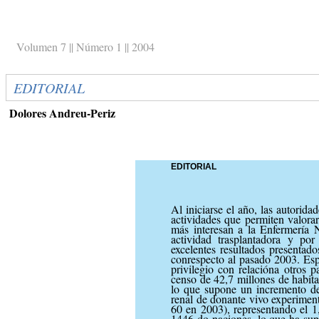
Volumen 7 || Número 1 || 2004
EDITORIAL
Dolores Andreu-Periz
EDITORIAL
Al iniciarse el año, las autorid
actividades que permiten valorar
más interesan a la Enfermería N
actividad trasplantadora y po
excelentes resultados presentad
conrespecto al pasado 2003. Es
privilegio con relacióna otros 
censo de 42,7 millones de habita
lo que supone un incremento del
renal de donante vivo experimen
60 en 2003), representando el 1,
1446 do-naciones, lo que ha sup