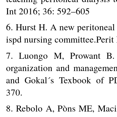
Int 2016; 36: 592–605
6. Hurst H. A new peritoneal 
ispd nursing committee.Perit
7. Luongo M, Prowant B. 
organization and managemen
and Gokal´s Texbook of PD
370.
8. Rebolo A, Pòns ME, Macia