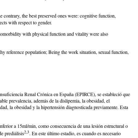
e contrary, the best preserved ones were: cognitive function,
ects with respect to gender.
 comorbidity with physical function and vitality were also
thy reference population; Being the work situation, sexual function,
Insuficiencia Renal Crónica en España (EPIRCE), se estableció que
ble prevalencia, además de la dislipemia, la obesidad, el
edad, la obesidad y la hipertensión diagnosticada previamente. Esta
ferior a 15ml/min, como consecuencia de una lesión estructural o
2,3
e prediálisis
. En este último estadio, es cuando es necesario