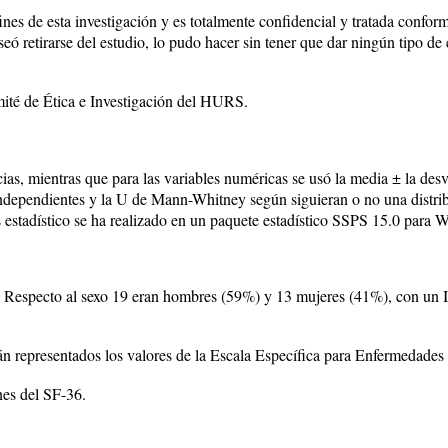
fines de esta investigación y es totalmente confidencial y tratada conf
eó retirarse del estudio, lo pudo hacer sin tener que dar ningún tipo d
ité de Ética e Investigación del HURS.
encias, mientras que para las variables numéricas se usó la media ± la de
 independientes y la U de Mann-Whitney según siguieran o no una distrib
is estadístico se ha realizado en un paquete estadístico SSPS 15.0 para
 Respecto al sexo 19 eran hombres (59%) y 13 mujeres (41%), con un I
án representados los valores de la Escala Específica para Enfermedades
nes del SF-36.