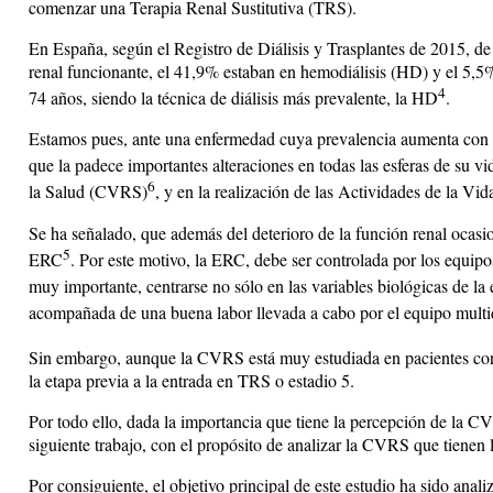
comenzar una Terapia Renal Sustitutiva (TRS).
En España, según el Registro de Diálisis y Trasplantes de 2015, de
renal funcionante, el 41,9% estaban en hemodiálisis (HD) y el 5,5%
4
74 años, siendo la técnica de diálisis más prevalente, la HD
.
Estamos pues, ante una enfermedad cuya prevalencia aumenta con l
que la padece importantes alteraciones en todas las esferas de su vida
6
la Salud (CVRS)
, y en la realización de las Actividades de la V
Se ha señalado, que además del deterioro de la función renal ocas
5
ERC
. Por este motivo, la ERC, debe ser controlada por los equip
muy importante, centrarse no sólo en las variables biológicas de l
acompañada de una buena labor llevada a cabo por el equipo multid
Sin embargo, aunque la CVRS está muy estudiada en pacientes co
la etapa previa a la entrada en TRS o estadio 5.
Por todo ello, dada la importancia que tiene la percepción de la CV
siguiente trabajo, con el propósito de analizar la CVRS que tienen l
Por consiguiente, el objetivo principal de este estudio ha sido anal