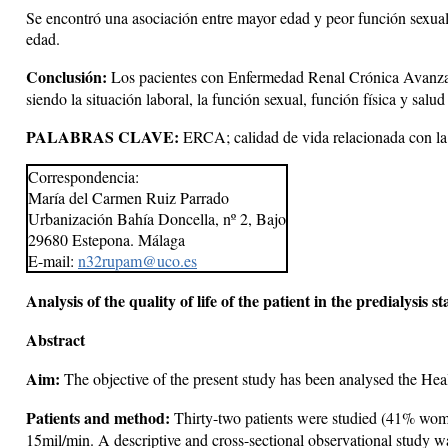
Se encontró una asociación entre mayor edad y peor función sexual, f
edad.
Conclusión:
Los pacientes con Enfermedad Renal Crónica Avanzada
siendo la situación laboral, la función sexual, función física y sal
PALABRAS CLAVE:
ERCA; calidad de vida relacionada con la sa
Correspondencia:
María del Carmen Ruiz Parrado
Urbanización Bahía Doncella, nº 2, Bajo
29680 Estepona. Málaga
E-mail:
n32rupam@uco.es
Analysis of the quality of life of the patient in the predialysis st
Abstract
Aim:
The objective of the present study has been analysed the He
Patients and method:
Thirty-two patients were studied (41% wome
15mil/min. A descriptive and cross-sectional observational stud