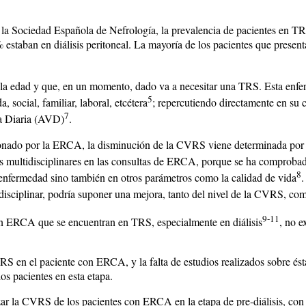
 la Sociedad Española de Nefrología, la prevalencia de pacientes en TRS 
 estaban en diálisis peritoneal. La mayoría de los pacientes que presen
a edad y que, en un momento, dado va a necesitar una TRS. Esta enferm
5
, social, familiar, laboral, etcétera
; repercutiendo directamente en su
7
ida Diaria (AVD)
.
ionado por la ERCA, la disminución de la CVRS viene determinada por ot
os multidisciplinares en las consultas de ERCA, porque se ha comprobad
8
a enfermedad sino también en otros parámetros como la calidad de vida
.
isciplinar, podría suponer una mejora, tanto del nivel de la CVRS, co
9-11
n ERCA que se encuentran en TRS, especialmente en diálisis
, no e
RS en el paciente con ERCA, y la falta de estudios realizados sobre ésta
os pacientes en esta etapa.
izar la CVRS de los pacientes con ERCA en la etapa de pre-diálisis, con l