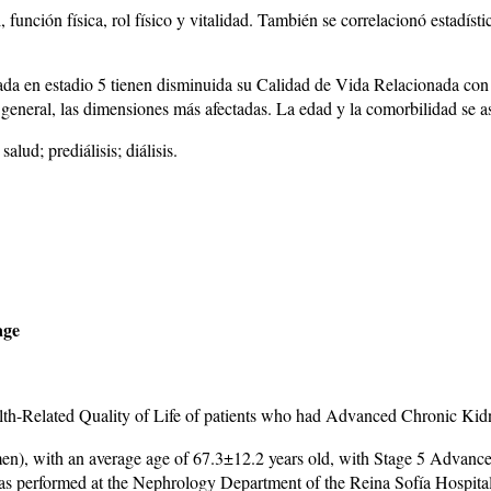
unción física, rol físico y vitalidad. También se correlacionó estadísti
 en estadio 5 tienen disminuida su Calidad de Vida Relacionada con l
ud general, las dimensiones más afectadas. La edad y la comorbilidad se a
lud; prediálisis; diálisis.
age
alth-Related Quality of Life of patients who had Advanced Chronic Kid
n), with an average age of 67.3±12.2 years old, with Stage 5 Advanced
y was performed at the Nephrology Department of the Reina Sofía Hosp