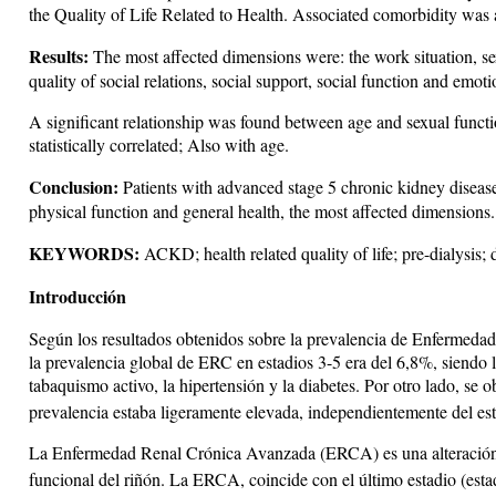
the Quality of Life Related to Health. Associated comorbidity was 
Results:
The most affected dimensions were: the work situation, sex
quality of social relations, social support, social function and emot
A significant relationship was found between age and sexual function
statistically correlated; Also with age.
Conclusion:
Patients with advanced stage 5 chronic kidney disease 
physical function and general health, the most affected dimensions.
KEYWORDS:
ACKD; health related quality of life; pre-dialysis; d
Introducción
Según los resultados obtenidos sobre la prevalencia de Enfermeda
la prevalencia global de ERC en estadios 3-5 era del 6,8%, siendo l
tabaquismo activo, la hipertensión y la diabetes. Por otro lado, se
prevalencia estaba ligeramente elevada, independientemente del es
La Enfermedad Renal Crónica Avanzada (ERCA) es una alteración qu
funcional del riñón. La ERCA, coincide con el último estadio (esta