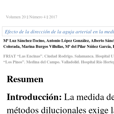
Volumen 20 || Número 4 || 2017
Efecto de la dirección de la aguja arterial en la med
Mª Luz Sánchez-Tocino, Antonio López González, Alberto Sánch
Colorada, Marina Burgos Villullas, Mª del Pilar Núñez García,
FRIAT “Las Encinas”. Ciudad Rodrigo. Salamanca. Hospital U
“Los Pinos”. Medina del Campo. Valladolid. Hospital Río Horteg
Resumen
Introducción:
La medida del
métodos dilucionales exige l