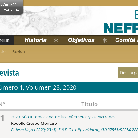
nglish
icio
Revista
evista
Descarga
úmero 1, Volumen 23, 2020
Nº
Título
1
2020. Año Internacional de las Enfermeras y las Matronas
Rodolfo Crespo-Montero
Enferm Nefrol 2020; 23 (1): 7-8 D.O.I: https://doi.org/10.37551/S2254-2