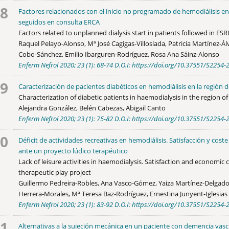
8
Factores relacionados con el inicio no programado de hemodiálisis en
seguidos en consulta ERCA
Factors related to unplanned dialysis start in patients followed in ES
Raquel Pelayo-Alonso, Mª José Cagigas-Villoslada, Patricia Martínez-Álv
Cobo-Sánchez, Emilio Ibarguren-Rodríguez, Rosa Ana Sáinz-Alonso
Enferm Nefrol 2020; 23 (1): 68-74 D.O.I: https://doi.org/10.37551/S225
9
Caracterización de pacientes diabéticos en hemodiálisis en la región 
Characterization of diabetic patients in haemodialysis in the region o
Alejandra González, Belén Cabezas, Abigail Canto
Enferm Nefrol 2020; 23 (1): 75-82 D.O.I: https://doi.org/10.37551/S225
0
Déficit de actividades recreativas en hemodiálisis. Satisfacción y cos
ante un proyecto lúdico terapéutico
Lack of leisure activities in haemodialysis. Satisfaction and economic 
therapeutic play project
Guillermo Pedreira-Robles, Ana Vasco-Gómez, Yaiza Martínez-Delgado,
Herrera-Morales, Mª Teresa Baz-Rodríguez, Ernestina Junyent-Iglesias
Enferm Nefrol 2020; 23 (1): 83-92 D.O.I: https://doi.org/10.37551/S225
1
Alternativas a la sujeción mecánica en un paciente con demencia vas