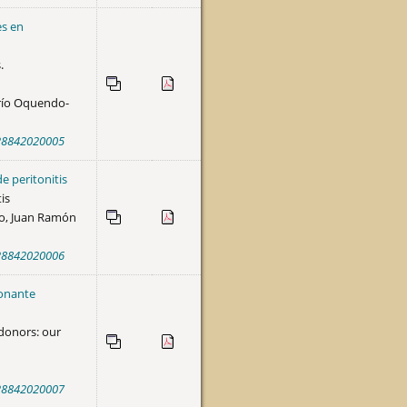
es en
.
arío Oquendo-
4-28842020005
e peritonitis
is
no, Juan Ramón
4-28842020006
donante
donors: our
4-28842020007