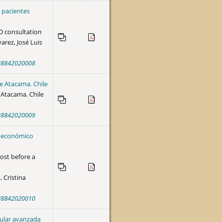
 pacientes
RD consultation
arez, José Luis
4-28842020008
de Atacama. Chile
f Atacama. Chile
4-28842020009
te económico
cost before a
 Cristina
4-28842020010
cular avanzada