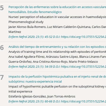
5
Percepción de las enfermeras sobre la educación en accesos vascular
hemodiálisis. Estudio fenomenológico
Nurses' perception of education in vascular accesses in haemodialysis
Phenomenological study
Javier Alonso Bula-Romero, Luz Miriam Calderón-Quintana, Carlos D
Martínez
Enferm Nefrol 2020; 23 (1): 45-52 D.O.I: https://doi.org/10.37551/S225
6
Análisis del tiempo de entrenamiento y su relación con los episodios d
Analysis of training time and its relationship with episodes of peritonit
Ana Isabel Aguilera-Flórez, Aránzazu Sastre-López, Blanca Linares-Fa
Guerra-Ordoñez, Ana Cristina Alonso-Rojo, Mario Prieto-Velasco
Enferm Nefrol 2020; 23 (1): 54-59 D.O.I: https://doi.org/10.37551/S225
7
Impacto de la perfusión hipotérmica pulsativa en el injerto renal de 
subóptimo: nuestra experiencia inicial
Impact of hypothermic pulsatile perfusion on the suboptimal kidney 
initial experience
Estefanía Iglesias-González, Joan Torras-Ambros
Enferm Nefrol 2020; 23 (1): 60-66 D.O.I: https://doi.org/10.37551/S225