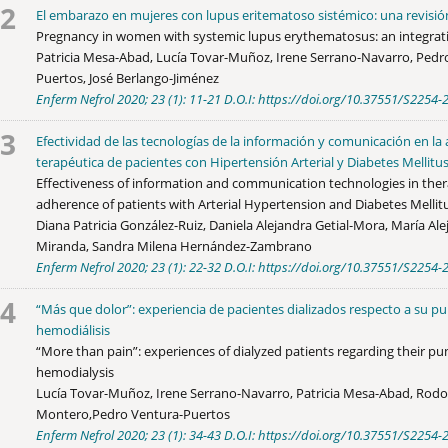
2
El embarazo en mujeres con lupus eritematoso sistémico: una revisión
Pregnancy in women with systemic lupus erythematosus: an integrat
Patricia Mesa-Abad, Lucía Tovar-Muñoz, Irene Serrano-Navarro, Pedr
Puertos, José Berlango-Jiménez
Enferm Nefrol 2020; 23 (1): 11-21 D.O.I: https://doi.org/10.37551/S225
3
Efectividad de las tecnologías de la información y comunicación en la
terapéutica de pacientes con Hipertensión Arterial y Diabetes Mellitu
Effectiveness of information and communication technologies in ther
adherence of patients with Arterial Hypertension and Diabetes Mellit
Diana Patricia González-Ruiz, Daniela Alejandra Getial-Mora, María Ale
Miranda, Sandra Milena Hernández-Zambrano
Enferm Nefrol 2020; 23 (1): 22-32 D.O.I: https://doi.org/10.37551/S225
4
“Más que dolor”: experiencia de pacientes dializados respecto a su p
hemodiálisis
“More than pain”: experiences of dialyzed patients regarding their pu
hemodialysis
Lucía Tovar-Muñoz, Irene Serrano-Navarro, Patricia Mesa-Abad, Rodo
Montero,Pedro Ventura-Puertos
Enferm Nefrol 2020; 23 (1): 34-43 D.O.I: https://doi.org/10.37551/S225