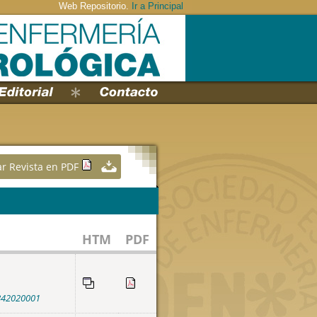
Web Repositorio.
Ir a Principal
r Revista en PDF
HTM
PDF
8842020001