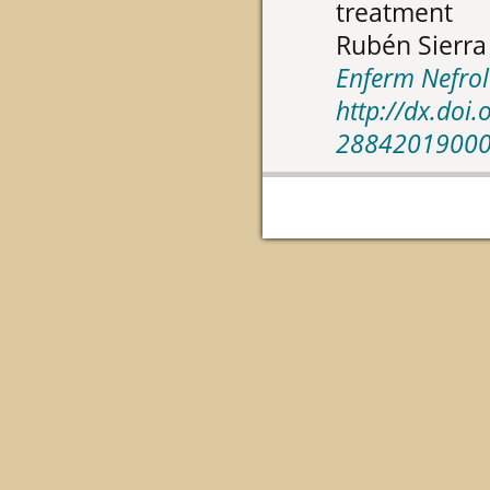
treatment
Rubén Sierra
Enferm Nefrol
http://dx.doi
2884201900