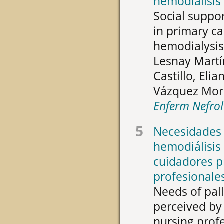
hemodiálisis
Social suppor
in primary ca
hemodialysis
Lesnay Martí
Castillo, Eli
Vázquez Mor
Enferm Nefrol
5
Necesidades 
hemodiálisis 
cuidadores p
profesionale
Needs of pall
perceived by 
nursing prof