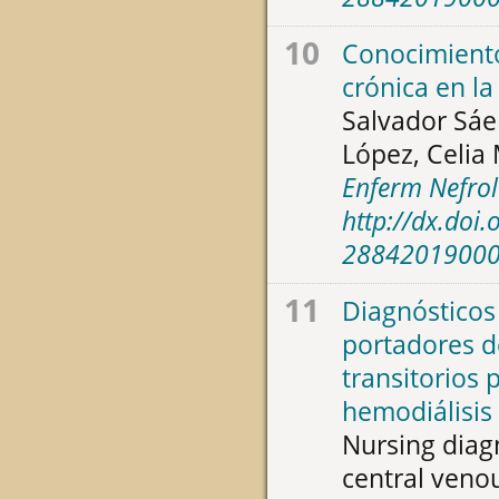
10
Conocimiento
crónica en la
Salvador Sáe
López, Celia 
Enferm Nefrol
http://dx.doi
2884201900
11
Diagnósticos
portadores d
transitorios 
hemodiálisis
Nursing diag
central veno