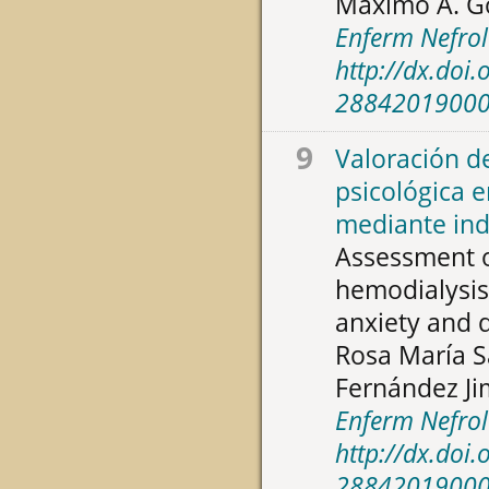
Máximo A. G
Enferm Nefrol
http://dx.doi
2884201900
9
Valoración d
psicológica 
mediante ind
Assessment o
hemodialysis 
anxiety and 
Rosa María S
Fernández J
Enferm Nefrol
http://dx.doi
2884201900