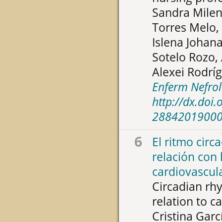
Sandra Mile
Torres Melo,
Islena Johan
Sotelo Rozo, 
Alexei Rodrí
Enferm Nefrol
http://dx.doi
2884201900
6
El ritmo circ
relación con 
cardiovascul
Circadian rh
relation to c
Cristina Garc