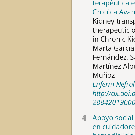
terapéutica 
Crónica Ava
Kidney transp
therapeutic 
in Chronic K
Marta García
Fernández, S
Martínez Alpu
Muñoz
Enferm Nefrol
http://dx.doi
2884201900
4
Apoyo social 
en cuidadore