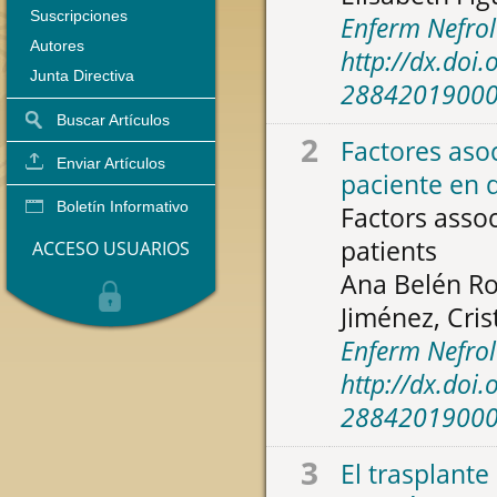
Suscripciones
Enferm Nefrol
Autores
http://dx.doi
Junta Directiva
2884201900
Buscar Artículos
2
Factores asoc
Enviar Artículos
paciente en d
Boletín Informativo
Factors assoc
patients
ACCESO USUARIOS
Ana Belén Ro
Jiménez, Cris
Enferm Nefrol
http://dx.doi
2884201900
3
El trasplante