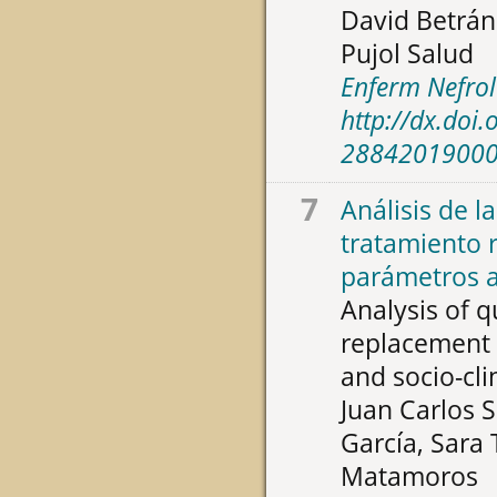
David Betrán 
Pujol Salud
Enferm Nefrol
http://dx.doi
2884201900
7
Análisis de l
tratamiento r
parámetros an
Analysis of qu
replacement t
and socio-cli
Juan Carlos 
García, Sara
Matamoros