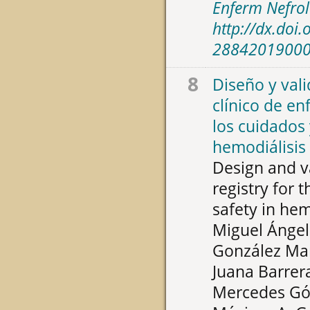
Enferm Nefrol
http://dx.doi
2884201900
8
Diseño y val
clínico de en
los cuidados
hemodiálisis
Design and va
registry for 
safety in hem
Miguel Ángel
González Mar
Juana Barrer
Mercedes Góm